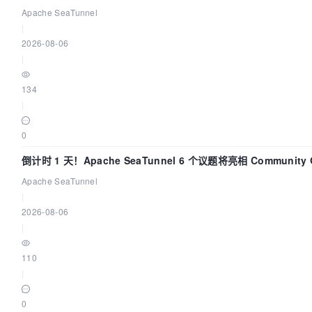
Apache SeaTunnel
|
2026-08-06
|
134
|
0
倒计时 1 天！Apache SeaTunnel 6 个议题将亮相 Community 
Code Asia 2026
Apache SeaTunnel
|
2026-08-06
|
110
|
0