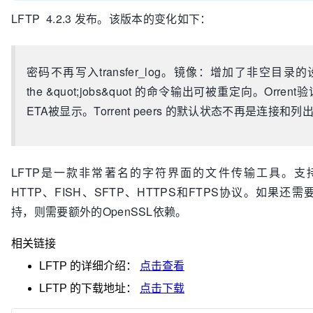
LFTP 4.2.3 发布。该版本的变化如下：
密码不再写入
transfer_log
。
镜像
：
增加了非
空
目录
的
the &quot;jobs&quot 的命令输出可被重定向。Orrent
ETA被显示。Torrent
peers 的
默认状态不再是连接和列
LFTP是一款非常著名的字符界面的文件传输工具。支持
HTTP、FISH、SFTP、HTTPS和FTPS协议。如果还需要
持，则需要额外的OpenSSL依赖。
相关链接
LFTP
的详细介绍：
点击查看
LFTP
的下载地址：
点击下载