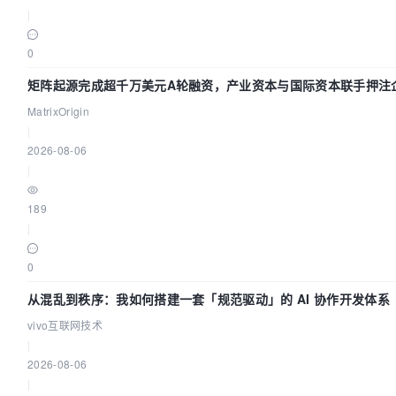
|
0
矩阵起源完成超千万美元A轮融资，产业资本与国际资本联手押注
AI基础设施赛道
MatrixOrigin
|
2026-08-06
|
189
|
0
从混乱到秩序：我如何搭建一套「规范驱动」的 AI 协作开发体系
vivo互联网技术
|
2026-08-06
|