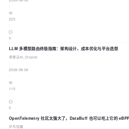
|
223
|
0
LLM 多模型路由终极指南：架构设计、成本优化与平台选型
卓普云AI_Droplet
|
2026-08-06
|
110
|
0
OpenTelemetry 社区太强大了，DataBuff 也可以吃上它的 eBP
了
乒乓狂魔