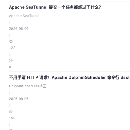
Apache SeaTunnel 提交一个任务都经过了什么？
Apache SeaTunnel
|
2026-08-06
|
122
|
0
不用手写 HTTP 请求！Apache DolphinScheduler 命令行 dsct
钟上手
DolphinScheduler社区
|
2026-08-06
|
150
|