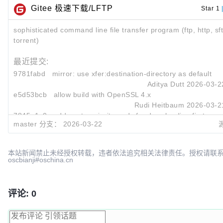
Gitee 极速下载/LFTP
Star 1
sophisticated command line file transfer program (ftp, http, sft
torrent)
最近提交:
9781fabd
mirror: use xfer:destination-directory as default tar
Aditya Dutt
2026-03-2
e5d53bcb
allow build with OpenSSL 4.x
Rudi Heitbaum
2026-03-2
7845a1c0
add pget --priority-ends for downloading first and l
master 分支：
2026-03-22
Aditya Dutt
2026-02-2
本站新闻禁止未经授权转载，违者依法追究相关法律责任。授权请联
oscbianji#oschina.cn
评论: 0