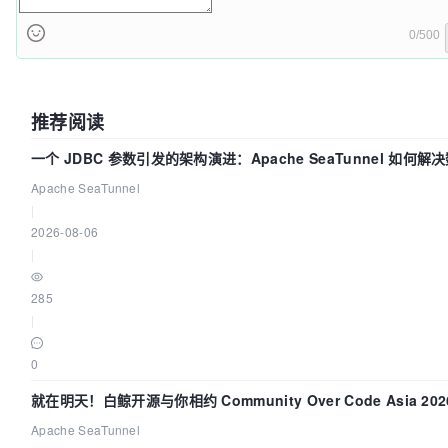
0/500
推荐阅读
一个 JDBC 参数引发的架构演进：Apache SeaTunnel 如何解
步中的“定时 Flush”难题
Apache SeaTunnel
|
2026-08-06
|
285
|
0
就在明天！白鲸开源与你相约 Community Over Code Asia 20
演讲！
Apache SeaTunnel