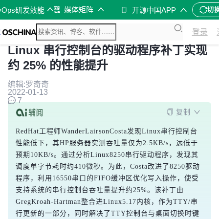
媒体矩阵
vOps研发效能
开源中国APP
切
登录
Linux 串行控制台的驱动程序补丁实现
约 25% 的性能提升
编辑:罗奇奇
2022-01-13
7
复制
RedHat工程师WanderLairsonCosta发现Linux串行控制台
性能低下，其HP服务器实测吞吐量仅为2.5KB/s，远低于
预期10KB/s。通过分析Linux8250串行驱动程序，发现其
调度单字节耗时约410微秒。为此，Costa改进了8250驱动
程序，利用16550串口的FIFO缓冲区优化写入操作，使受
支持系统的串行控制台吞吐量提升约25%。该补丁由
GregKroah-Hartman整合进Linux5.17内核，作为TTY/串
行更新的一部分，同时解决了TTY控制台与桌面切换时键