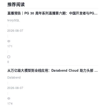
推荐阅读
直播预告｜PG 30 周年系列直播第六期：中国开发者与PG内
核——我们改得动吗？我们贡献了什么？
IvorySQL
|
2026-08-07
|
171
|
0
从万亿级大模型到全线应用：Databend Cloud 助力头部 AI
企业构建全链路 Trace 数据管道
Databend
|
2026-08-07
|
174