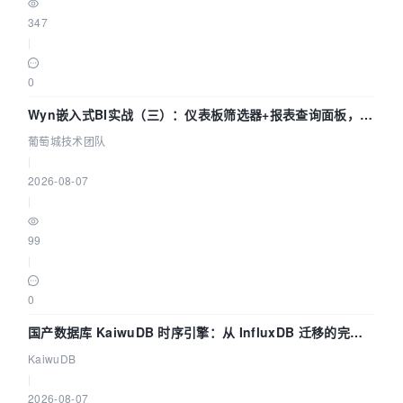
347
|
0
Wyn嵌入式BI实战（三）：仪表板筛选器+报表查询面板，参
数联动全闭环
葡萄城技术团队
|
2026-08-07
|
99
|
0
国产数据库 KaiwuDB 时序引擎：从 InfluxDB 迁移的完整
技术路径
KaiwuDB
|
2026-08-07