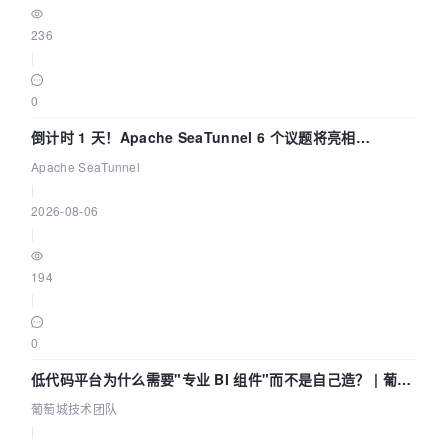
236
|
0
倒计时 1 天！Apache SeaTunnel 6 个议题将亮相
Community Over Code Asia 2026
Apache SeaTunnel
|
2026-08-06
|
194
|
0
低代码平台为什么需要"专业 BI 组件"而不是自己造？ | 葡萄
城技术团队
葡萄城技术团队
|