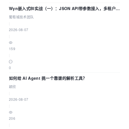
Wyn嵌入式BI实战（一）：JSON API带参数接入，多租户数
据源配置指南 | 葡萄城技术团队
葡萄城技术团队
|
2026-08-07
|
159
|
0
如何给 AI Agent 挑一个靠谱的解析工具？
颖欣
|
2026-08-07
|
206
|