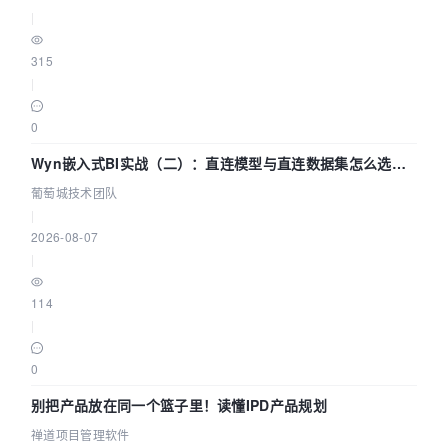
|
315
|
0
Wyn嵌入式BI实战（二）：直连模型与直连数据集怎么选，
参数为什么不生效？| 葡萄城技术团队
葡萄城技术团队
|
2026-08-07
|
114
|
0
别把产品放在同一个篮子里！读懂IPD产品规划
禅道项目管理软件