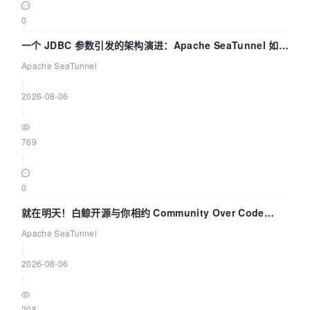
0
一个 JDBC 参数引发的架构演进：Apache SeaTunnel 如何
解决数据同步中的“定时 Flush”难题
Apache SeaTunnel
|
2026-08-06
|
769
|
0
就在明天！白鲸开源与你相约 Community Over Code
Asia 2026 主题演讲！
Apache SeaTunnel
|
2026-08-06
|
208