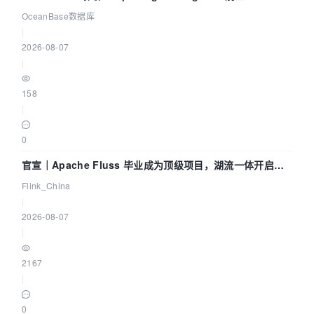
Agent 既当运动员又
OceanBase数据库
|
2026-08-07
|
158
|
0
官宣｜Apache Fluss 毕业成为顶级项目，湖流一体开启
Agentic Lake 全面实时化时代
Flink_China
|
2026-08-07
|
2167
|
0