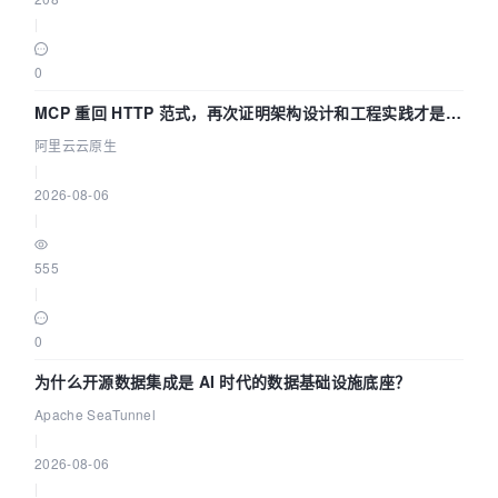
|
0
MCP 重回 HTTP 范式，再次证明架构设计和工程实践才是稀
缺资源
阿里云云原生
|
2026-08-06
|
555
|
0
为什么开源数据集成是 AI 时代的数据基础设施底座？
Apache SeaTunnel
|
2026-08-06
|