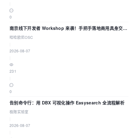
|
0
南京线下开发者 Workshop 来袭！手把手落地商用具身交互
智能 Agent 应用
哈哈欧尼OSC
|
2026-08-07
|
231
|
0
告别命令行：用 DBX 可视化操作 Easysearch 全流程解析
极限实验室
|
2026-08-07
|