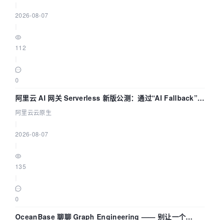
|
2026-08-07
|
112
|
0
阿里云 AI 网关 Serverless 新版公测：通过“AI Fallback”与
拓扑可视化构建 AI 流量治理底座
阿里云云原生
|
2026-08-07
|
135
|
0
OceanBase 聊聊 Graph Engineering —— 别让一个