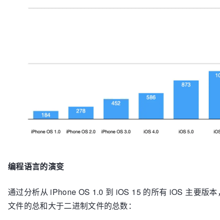
/System/
Library
/Frameworks/
FamilyControls
.framework
/System/
Library
/Health/
FeedItemPlugins
/Heart.health
/System/
Library
/Health/
FeedItemPlugins
/Highlights.h
/System/
Library
/Health/
FeedItemPlugins
/MenstrualCyc
/System/
Library
/Health/
FeedItemPlugins
/SleepHealthA
/System/
Library
/Health/
FeedItemPlugins
/Summaries.he
/System/
Library
/PreferenceBundles/
BatteryUsageUI
.bu
/System/
Library
/PreferenceBundles/
CoreRoutineSettin
/System/
Library
/PreferenceBundles/
FocusSettings
.bun
/System/
Library
/PrivateFrameworks/
AccessibilityShar
/System/
Library
/PrivateFrameworks/
ActionKitUI
.frame
/System/
Library
/PrivateFrameworks/
CommandAndControl
/System/
Library
/PrivateFrameworks/
CoreChartSwift
.fr
/System/
Library
/PrivateFrameworks/
CoreSuggestionsUI
/System/
Library
/PrivateFrameworks/
FocusSettingsUI
.f
编程语言的演变
/System/
Library
/PrivateFrameworks/
FocusUI
.framework
/System/
Library
/PrivateFrameworks/
HealthExperienceU
通过分析从 iPhone OS 1.0 到 iOS 15 的所有 
/System/
Library
/PrivateFrameworks/
HealthRecordsUI
.f
/System/
Library
/PrivateFrameworks/
HealthVisualizati
文件的总和大于二进制文件的总数：
/System/
Library
/PrivateFrameworks/
HearingUI
.framewo