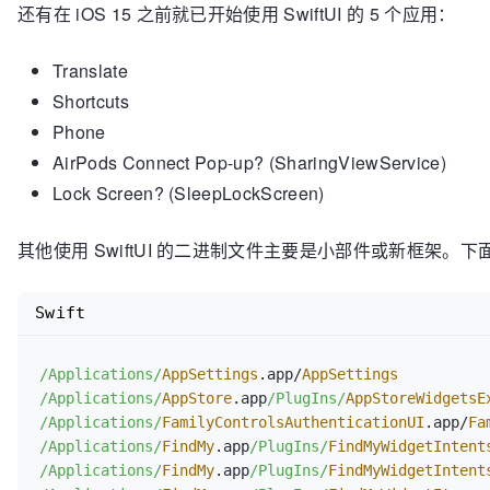
还有在 iOS 15 之前就已开始使用 SwiftUI 的 5 个应用：
Translate
Shortcuts
Phone
AirPods Connect Pop-up? (SharingViewService)
Lock Screen? (SleepLockScreen)
其他使用 SwiftUI 的二进制文件主要是小部件或新框架。下面是
Swift
/Applications/
AppSettings
.app
/
AppSettings
/Applications/
AppStore
.app
/PlugIns/
AppStoreWidgetsE
/Applications/
FamilyControlsAuthenticationUI
.app
/
Fa
/Applications/
FindMy
.app
/PlugIns/
FindMyWidgetIntent
/Applications/
FindMy
.app
/PlugIns/
FindMyWidgetIntent