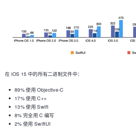
/System/
Library
/Snippets/
UIPlugins
/AudioUIPlugin.bu
/System/
Library
/Snippets/
UIPlugins
/SiriVideoUIPlugi
/System/
Library
/Snippets/
UIPlugins
/SystemPlugin.bun
/usr/
lib
/swift/
/usr/
libexec
/
proximitycontrold
在 iOS 15 中的所有二进制文件中：
89% 使用 Objective-C
17% 使用 C++
13% 使用 Swift
8% 完全用 C 编写
2% 使用 SwiftUI