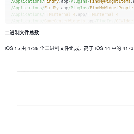
/Applications/
FindMy
.app
/PlugIns/
FindMyWidgetItems
.
/Applications/
FindMy
.app
/PlugIns/
FindMyWidgetPeople
/Applications/
FTMInternal
-
4
.app
/
FTMInternal
-
4
/Applications/
GameCenterWidgets
.app
/PlugIns/
GCWidge
/Applications/
InCallService
.app
/
InCallService
二进制文件总数
/Applications/
PeopleViewService
.app
/PlugIns/
PeopleW
/Applications/
SleepWidgetContainer
.app
/PlugIns/
Slee
iOS 15 由 4738 个二进制文件组成，高于 iOS 14 中的 4
/private/
var
/staged_system_apps/
Books
.app
/
Books
/private/
var
/staged_system_apps/
Maps
.app
/
Maps
/private/
var
/staged_system_apps/
MobileMail
.app
/Plug
/private/
var
/staged_system_apps/
MobileNotes
.app
/
Mob
/private/
var
/staged_system_apps/
MobileNotes
.app
/Plu
/private/
var
/staged_system_apps/
Music
.app
/Framework
/private/
var
/staged_system_apps/
Podcasts
.app
/Framew
/private/
var
/staged_system_apps/
Shortcuts
.app
/PlugI
/private/
var
/staged_system_apps/
Tips
.app
/
Tips
/private/
var
/staged_system_apps/
Weather
.app
/
Weather
/System/
Library
/Assistant/
UIPlugins
/SiriFindMyUIPlu
/System/
Library
/Frameworks/
_CoreLocationUI_SwiftUI.
/System/
Library
/Frameworks/
_MusicKit_SwiftUI.framew
/System/
Library
/Frameworks/
FamilyControls
.framework