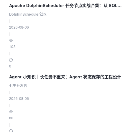
Apache DolphinScheduler 任务节点实战合集：从 SQL、
DataX 到 Spark、Flink 一次配置全打通
DolphinScheduler社区
|
2026-08-06
|
108
|
0
Agent 小知识｜长任务不重来：Agent 状态保存的工程设计
七牛开发者
|
2026-08-06
|
80
|