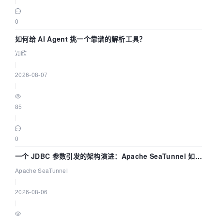
0
如何给 AI Agent 挑一个靠谱的解析工具？
颖欣
|
2026-08-07
|
85
|
0
一个 JDBC 参数引发的架构演进：Apache SeaTunnel 如何
解决数据同步中的“定时 Flush”难题
Apache SeaTunnel
|
2026-08-06
|