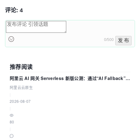
评论: 4
0/500
发 布
推荐阅读
阿里云 AI 网关 Serverless 新版公测：通过“AI Fallback”与
拓扑可视化构建 AI 流量治理底座
阿里云云原生
|
2026-08-07
|
80
|