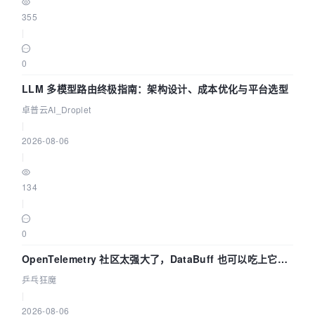
355
|
0
LLM 多模型路由终极指南：架构设计、成本优化与平台选型
卓普云AI_Droplet
|
2026-08-06
|
134
|
0
OpenTelemetry 社区太强大了，DataBuff 也可以吃上它的
eBPF 链路了
乒乓狂魔
|
2026-08-06