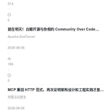
514
|
0
就在明天！白鲸开源与你相约 Community Over Code
Asia 2026 主题演讲！
Apache SeaTunnel
|
2026-08-06
|
186
|
0
MCP 重回 HTTP 范式，再次证明架构设计和工程实践才是稀
缺资源
阿里云云原生
|
2026-08-06