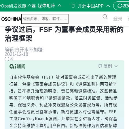
媒体矩阵
vOps研发效能
开源中国APP
切
登录
争议过后，FSF 为董事会成员采用新的
治理框架
编辑:白开水不加糖
2021-12-18
4
复制
自由软件基金会（FSF）针对董事会成员推出了新的管理
框架，包括《董事会成员协议》和《道德准则》两项新举
措，旨在提升治理透明度、责任感和道德标准。这些标准
明确了19项职责和13条道德条款，涵盖财务监督、活动参
与、保密义务、利益冲突规避及公众发言规范等。所有现
任董事会成员已签署承诺，新成员加入时也需遵守。FSF
主席GeoffreyKnauth强调，此举旨在引进新人才，确保基
金会持续维护计算机用户自由。新标准将作为评估和招聘