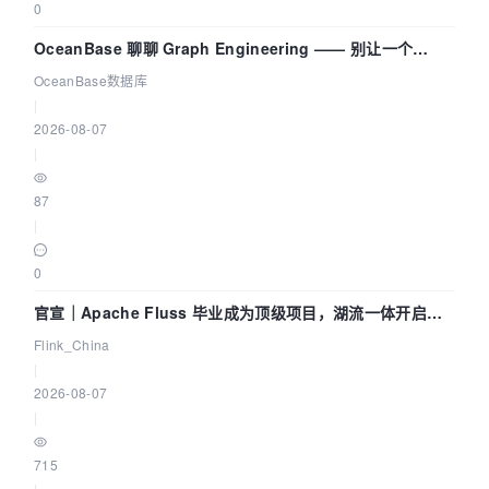
0
OceanBase 聊聊 Graph Engineering —— 别让一个
Agent 既当运动员又
OceanBase数据库
|
2026-08-07
|
87
|
0
官宣｜Apache Fluss 毕业成为顶级项目，湖流一体开启
Agentic Lake 全面实时化时代
Flink_China
|
2026-08-07
|
715
|