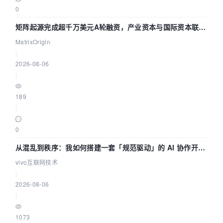
0
矩阵起源完成超千万美元A轮融资，产业资本与国际资本联手
押注企业级AI基础设施赛道
MatrixOrigin
|
2026-08-06
|
189
|
0
从混乱到秩序：我如何搭建一套「规范驱动」的 AI 协作开发
体系
vivo互联网技术
|
2026-08-06
|
1073