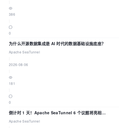
|
386
|
0
为什么开源数据集成是 AI 时代的数据基础设施底座？
Apache SeaTunnel
|
2026-08-06
|
181
|
0
倒计时 1 天！Apache SeaTunnel 6 个议题将亮相
Community Over Code Asia 2026
Apache SeaTunnel
|