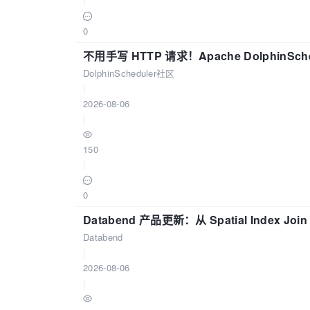
|
0
不用手写 HTTP 请求！Apache DolphinSch
DolphinScheduler社区
|
2026-08-06
|
150
|
0
Databend 产品更新：从 Spatial Index Joi
Databend
|
2026-08-06
|