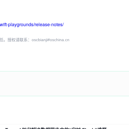
wift-playgrounds/release-notes/
系：oscbianji#oschina.cn