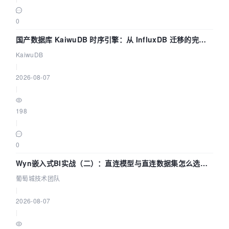
0
国产数据库 KaiwuDB 时序引擎：从 InfluxDB 迁移的完整
技术路径
KaiwuDB
|
2026-08-07
|
198
|
0
Wyn嵌入式BI实战（二）：直连模型与直连数据集怎么选，
参数为什么不生效？| 葡萄城技术团队
葡萄城技术团队
|
2026-08-07
|