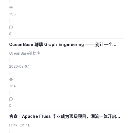
|
135
|
0
OceanBase 聊聊 Graph Engineering —— 别让一个
Agent 既当运动员又
OceanBase数据库
|
2026-08-07
|
134
|
0
官宣｜Apache Fluss 毕业成为顶级项目，湖流一体开启
Agentic Lake 全面实时化时代
Flink_China
|