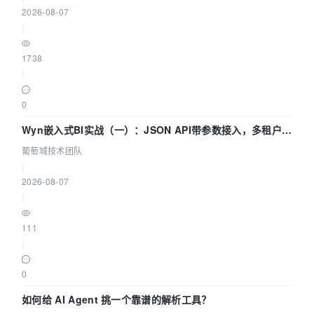
2026-08-07
|
1738
|
0
Wyn嵌入式BI实战（一）：JSON API带参数接入，多租户数
据源配置指南 | 葡萄城技术团队
葡萄城技术团队
|
2026-08-07
|
111
|
0
如何给 AI Agent 挑一个靠谱的解析工具？