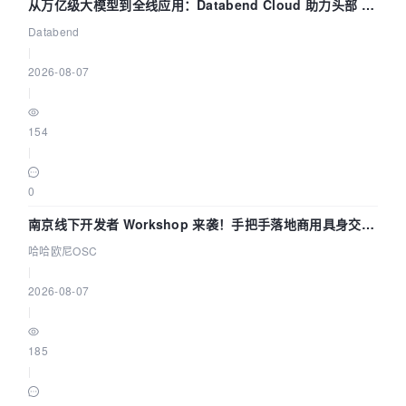
从万亿级大模型到全线应用：Databend Cloud 助力头部 AI
企业构建全链路 Trace 数据管道
Databend
|
2026-08-07
|
154
|
0
南京线下开发者 Workshop 来袭！手把手落地商用具身交互
智能 Agent 应用
哈哈欧尼OSC
|
2026-08-07
|
185
|