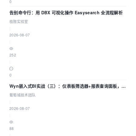
0
告别命令行：用 DBX 可视化操作 Easysearch 全流程解析
极限实验室
|
2026-08-07
|
252
|
0
Wyn嵌入式BI实战（三）：仪表板筛选器+报表查询面板，参
数联动全闭环
葡萄城技术团队
|
2026-08-07
|
88
|