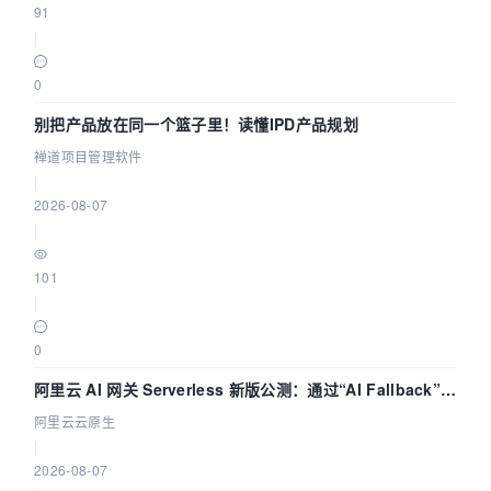
91
|
0
别把产品放在同一个篮子里！读懂IPD产品规划
禅道项目管理软件
|
2026-08-07
|
101
|
0
阿里云 AI 网关 Serverless 新版公测：通过“AI Fallback”与
拓扑可视化构建 AI 流量治理底座
阿里云云原生
|
2026-08-07