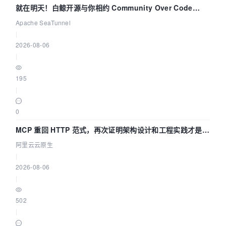
就在明天！白鲸开源与你相约 Community Over Code
Asia 2026 主题演讲！
Apache SeaTunnel
|
2026-08-06
|
195
|
0
MCP 重回 HTTP 范式，再次证明架构设计和工程实践才是稀
缺资源
阿里云云原生
|
2026-08-06
|
502
|