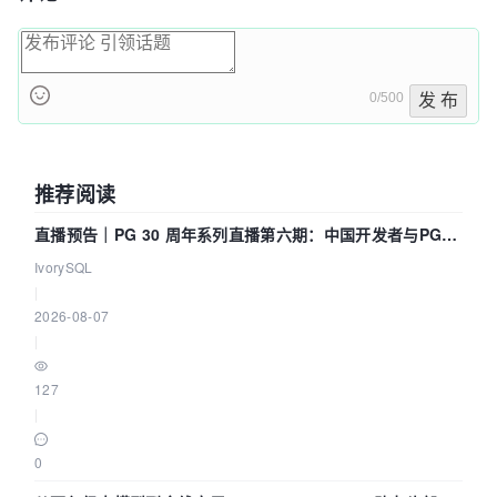
0/500
发 布
推荐阅读
直播预告｜PG 30 周年系列直播第六期：中国开发者与PG内
核——我们改得动吗？我们贡献了什么？
IvorySQL
|
2026-08-07
|
127
|
0