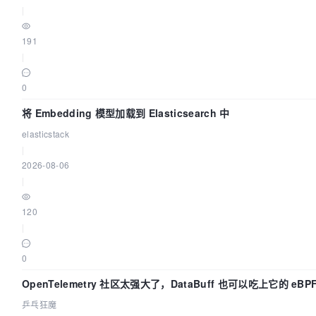
|
191
|
0
将 Embedding 模型加载到 Elasticsearch 中
elasticstack
|
2026-08-06
|
120
|
0
OpenTelemetry 社区太强大了，DataBuff 也可以吃上它的 eBP
乒乓狂魔