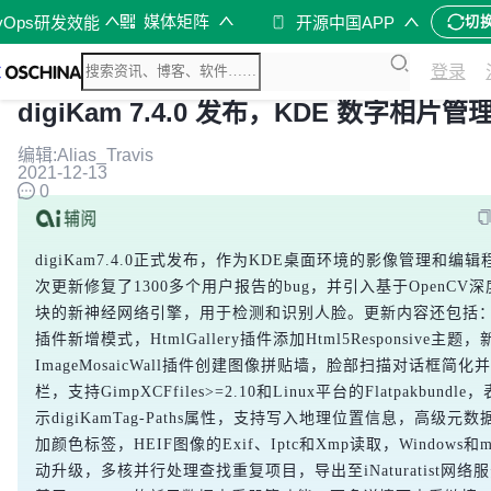
媒体矩阵
vOps研发效能
开源中国APP
切
登录
digiKam 7.4.0 发布，KDE 数字相片
编辑:Alias_Travis
2021-12-13
0
digiKam7.4.0正式发布，作为KDE桌面环境的影像管理和编
次更新修复了1300多个用户报告的bug，并引入基于OpenCV
块的新神经网络引擎，用于检测和识别人脸。更新内容还包括
插件新增模式，HtmlGallery插件添加Html5Responsive主题，
ImageMosaicWall插件创建图像拼贴墙，脸部扫描对话框简化
栏，支持GimpXCFfiles>=2.10和Linux平台的Flatpakbundl
示digiKamTag-Paths属性，支持写入地理位置信息，高级元
加颜色标签，HEIF图像的Exif、Iptc和Xmp读取，Windows和m
动升级，多核并行处理查找重复项目，导出至iNaturatist网络