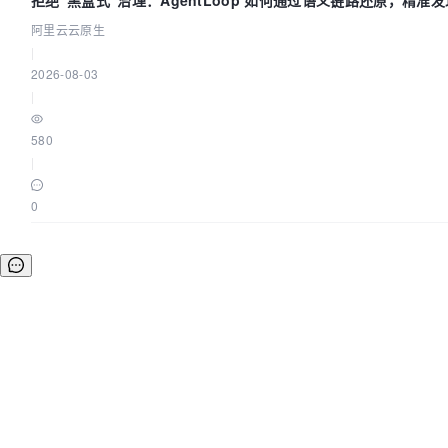
拒绝“黑盒式”治理：AgentLoop 如何通过语义链路还原，精准发现
用中的敏感数据泄漏？
阿里云云原生
|
2026-08-03
|
580
|
0
©OSCHINA(OSChina.NET)
京ICP备2025119063号