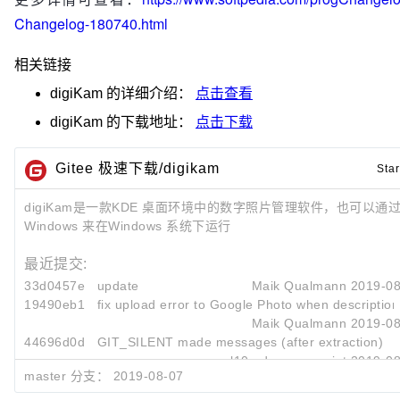
Changelog-180740.html
相关链接
digiKam
的详细介绍：
点击查看
digiKam
的下载地址：
点击下载
Gitee 极速下载/digikam
Star
digiKam是一款KDE 桌面环境中的数字照片管理软件，也可以通过 K
Windows 来在Windows 系统下运行
最近提交:
33d0457e
update
Maik Qualmann
2019-08
19490eb1
fix upload error to Google Photo when description 
Maik Qualmann
2019-08
44696d0d
GIT_SILENT made messages (after extraction)
l10n daemon script
2019-08
master 分支：
2019-08-07