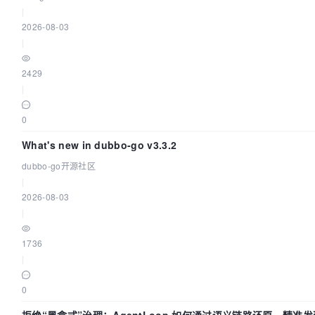
|
2026-08-03
|
2429
|
0
What's new in dubbo-go v3.3.2
dubbo-go开源社区
|
2026-08-03
|
1736
|
0