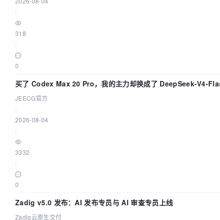
2026-08-04
|
318
|
0
买了 Codex Max 20 Pro，我的主力却换成了 DeepSeek-V4-F
为它快得不可思议
JEECG官方
|
2026-08-04
|
3332
|
0
Zadig v5.0 发布：AI 发布专员与 AI 审查专员上线
Zadig云原生交付