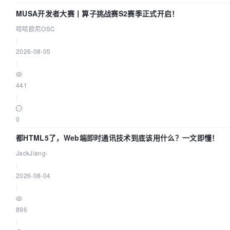
MUSA开发者大赛丨算子挑战赛S2赛季正式开启！
哈哈欧尼OSC
|
2026-08-05
|
441
|
0
都HTML5了，Web端即时通讯技术到底该用什么？一文即懂！
JackJiang-
|
2026-08-04
|
896
|