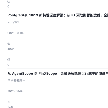
0
PostgreSQL 18/19 新特性深度解读：从 IO 预取到智能运维，
据库体验
IvorySQL
|
2026-08-04
|
4935
|
0
从 AgentScope 到 FinXScope：金融级智能体运行底座的演进
阿里云云原生
|
2026-08-04
|
748