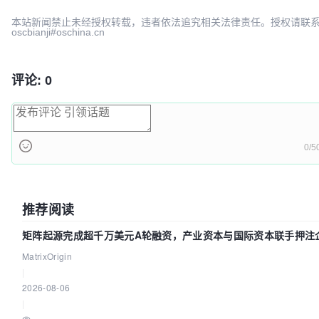
本站新闻禁止未经授权转载，违者依法追究相关法律责任。授权请联
oscbianji#oschina.cn
评论: 0
0/5
推荐阅读
矩阵起源完成超千万美元A轮融资，产业资本与国际资本联手押注企
基础设施赛道
MatrixOrigin
|
2026-08-06
|