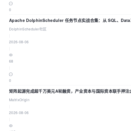
0
Apache DolphinScheduler 任务节点实战合集：从 SQL、Data
Spark、Flink 一次配置全打通
DolphinScheduler社区
|
2026-08-06
|
68
|
0
矩阵起源完成超千万美元A轮融资，产业资本与国际资本联手押注企
基础设施赛道
MatrixOrigin
|
2026-08-06
|