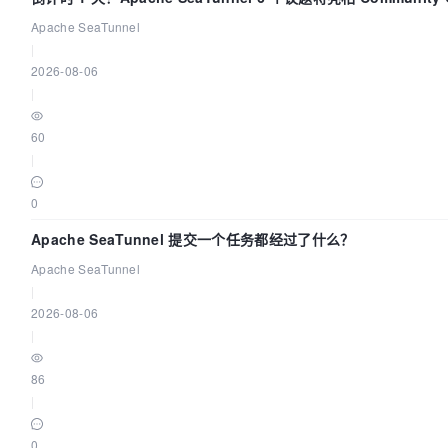
Code Asia 2026
Apache SeaTunnel
|
2026-08-06
|
60
|
0
Apache SeaTunnel 提交一个任务都经过了什么？
Apache SeaTunnel
|
2026-08-06
|
86
|
0