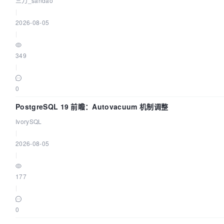
三刀_sandao
|
2026-08-05
|
349
|
0
PostgreSQL 19 前瞻：Autovacuum 机制调整
IvorySQL
|
2026-08-05
|
177
|
0