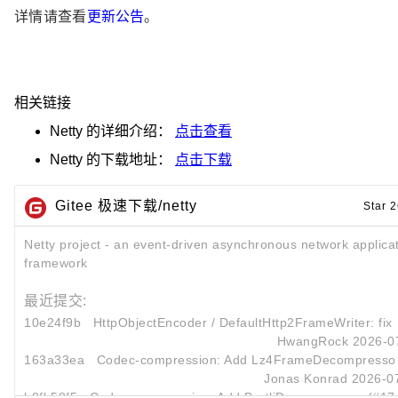
详情请查看
更新公告
。
相关链接
Netty
的详细介绍：
点击查看
Netty
的下载地址：
点击下载
Gitee 极速下载/netty
Star 
Netty project - an event-driven asynchronous network applica
framework
最近提交:
10e24f9b
HttpObjectEncoder
/
DefaultHttp2FrameWriter
: fix
HwangRock
2026-0
163a33ea
Codec-compression: Add Lz4FrameDecompressor
Jonas Konrad
2026-0
b8fb58f5
Codec-compression: Add BrotliDecompressor (#17