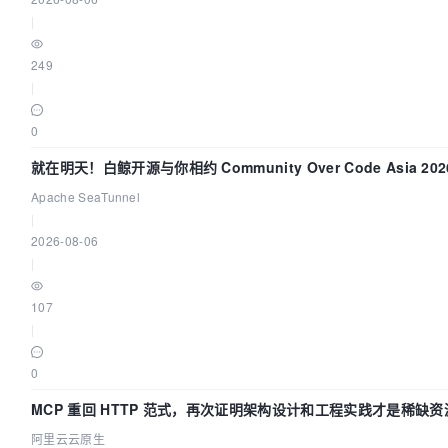
|
249
|
0
就在明天！白鲸开源与你相约 Community Over Code Asia 20
讲！
Apache SeaTunnel
|
2026-08-06
|
107
|
0
MCP 重回 HTTP 范式，再次证明架构设计和工程实践才是稀缺资
阿里云云原生