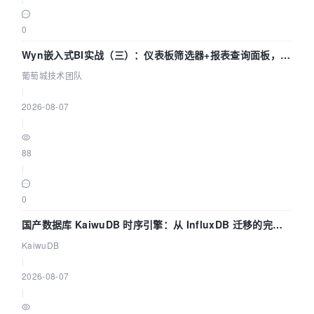
0
Wyn嵌入式BI实战（三）：仪表板筛选器+报表查询面板，参
数联动全闭环
葡萄城技术团队
|
2026-08-07
|
88
|
0
国产数据库 KaiwuDB 时序引擎：从 InfluxDB 迁移的完整
技术路径
KaiwuDB
|
2026-08-07
|