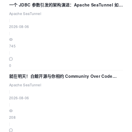
一个 JDBC 参数引发的架构演进：Apache SeaTunnel 如何
解决数据同步中的“定时 Flush”难题
Apache SeaTunnel
|
2026-08-06
|
745
|
0
就在明天！白鲸开源与你相约 Community Over Code
Asia 2026 主题演讲！
Apache SeaTunnel
|
2026-08-06
|
208
|