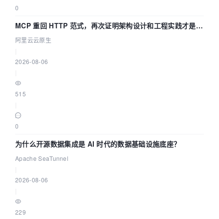
0
MCP 重回 HTTP 范式，再次证明架构设计和工程实践才是稀
缺资源
阿里云云原生
|
2026-08-06
|
515
|
0
为什么开源数据集成是 AI 时代的数据基础设施底座？
Apache SeaTunnel
|
2026-08-06
|
229