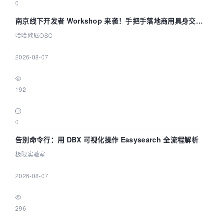
0
南京线下开发者 Workshop 来袭！手把手落地商用具身交互
智能 Agent 应用
哈哈欧尼OSC
|
2026-08-07
|
192
|
0
告别命令行：用 DBX 可视化操作 Easysearch 全流程解析
极限实验室
|
2026-08-07
|
296
|