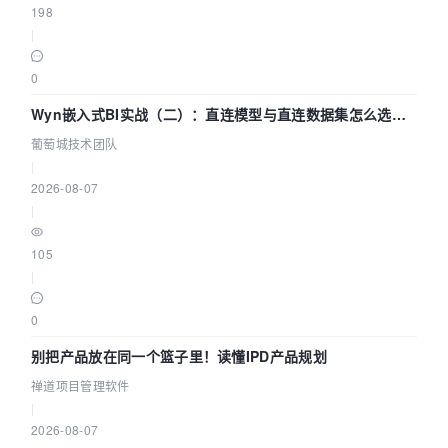
198
|
0
Wyn嵌入式BI实战（二）：直连模型与直连数据集怎么选，
参数为什么不生效？| 葡萄城技术团队
葡萄城技术团队
|
2026-08-07
|
105
|
0
别把产品放在同一个篮子里！读懂IPD产品规划
禅道项目管理软件
|
2026-08-07