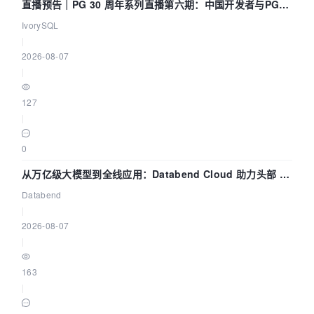
直播预告｜PG 30 周年系列直播第六期：中国开发者与PG内
核——我们改得动吗？我们贡献了什么？
IvorySQL
|
2026-08-07
|
127
|
0
从万亿级大模型到全线应用：Databend Cloud 助力头部 AI
企业构建全链路 Trace 数据管道
Databend
|
2026-08-07
|
163
|