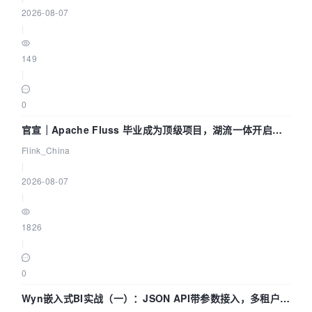
2026-08-07
|
149
|
0
官宣｜Apache Fluss 毕业成为顶级项目，湖流一体开启
Agentic Lake 全面实时化时代
Flink_China
|
2026-08-07
|
1826
|
0
Wyn嵌入式BI实战（一）：JSON API带参数接入，多租户数