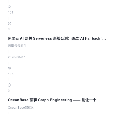
|
101
|
0
阿里云 AI 网关 Serverless 新版公测：通过“AI Fallback”与
拓扑可视化构建 AI 流量治理底座
阿里云云原生
|
2026-08-07
|
135
|
0
OceanBase 聊聊 Graph Engineering —— 别让一个
Agent 既当运动员又
OceanBase数据库
|