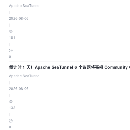
Apache SeaTunnel
|
2026-08-06
|
181
|
0
倒计时 1 天！Apache SeaTunnel 6 个议题将亮相 Community O
Asia 2026
Apache SeaTunnel
|
2026-08-06
|
133
|
0