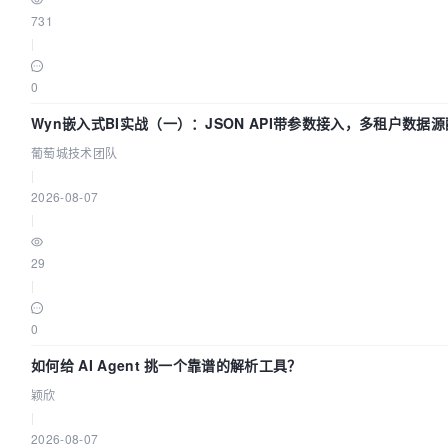
731
|
0
Wyn嵌入式BI实战（一）：JSON API带参数接入，多租户数据源配
萄城技术团队
葡萄城技术团队
|
2026-08-07
|
29
|
0
如何给 AI Agent 挑一个靠谱的解析工具？
颖欣
|
2026-08-07