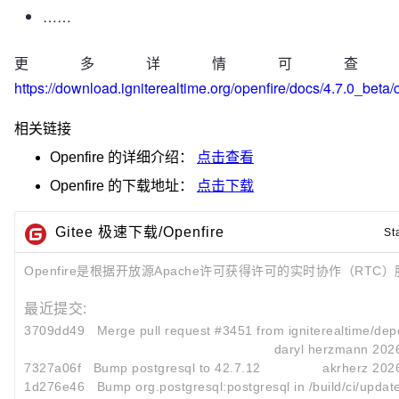
……
更多详情可查
https://download.igniterealtime.org/openfire/docs/4.7.0_beta
相关链接
Openfire
的详细介绍：
点击查看
Openfire
的下载地址：
点击下载
Gitee 极速下载/Openfire
St
Openfire是根据开放源Apache许可获得许可的实时协作（RTC
最近提交:
3709dd49
Merge pull request #3451 from igniterealtime/dep
daryl herzmann
202
7327a06f
Bump postgresql to 42.7.12
akrherz
202
1d276e46
Bump org.postgresql:postgresql in /build/ci/updat