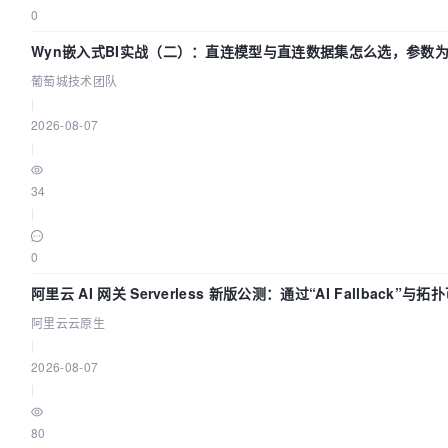
0
Wyn嵌入式BI实战（二）：直连模型与直连数据集怎么选，参数
效？| 葡萄城技术团队
葡萄城技术团队
|
2026-08-07
|
34
|
0
阿里云 AI 网关 Serverless 新版公测：通过“AI Fallback”与
流量治理底座
阿里云云原生
|
2026-08-07
|
80