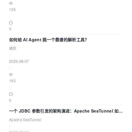
126
|
0
如何给 AI Agent 挑一个靠谱的解析工具？
颖欣
|
2026-08-07
|
193
|
0
一个 JDBC 参数引发的架构演进：Apache SeaTunnel 如何
解决数据同步中的“定时 Flush”难题
Apache SeaTunnel
|