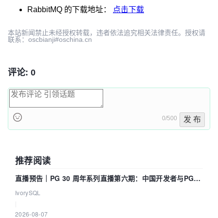
RabbitMQ
的下载地址：
点击下载
本站新闻禁止未经授权转载，违者依法追究相关法律责任。授权请
联系：oscbianji#oschina.cn
评论: 0
0/500
发 布
推荐阅读
直播预告｜PG 30 周年系列直播第六期：中国开发者与PG内
核——我们改得动吗？我们贡献了什么？
IvorySQL
|
2026-08-07