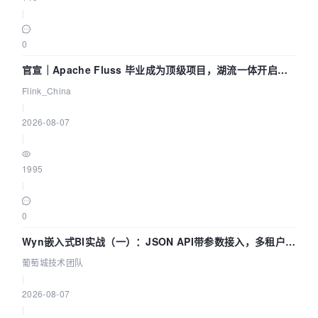
|
0
官宣｜Apache Fluss 毕业成为顶级项目，湖流一体开启
Agentic Lake 全面实时化时代
Flink_China
|
2026-08-07
|
1995
|
0
Wyn嵌入式BI实战（一）：JSON API带参数接入，多租户数
据源配置指南 | 葡萄城技术团队
葡萄城技术团队
|
2026-08-07
|