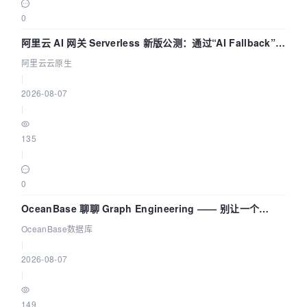
0
阿里云 AI 网关 Serverless 新版公测：通过“AI Fallback”与
拓扑可视化构建 AI 流量治理底座
阿里云云原生
|
2026-08-07
|
135
|
0
OceanBase 聊聊 Graph Engineering —— 别让一个
Agent 既当运动员又
OceanBase数据库
|
2026-08-07
|
149