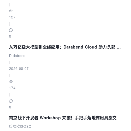
|
127
|
0
从万亿级大模型到全线应用：Databend Cloud 助力头部 AI
企业构建全链路 Trace 数据管道
Databend
|
2026-08-07
|
174
|
0
南京线下开发者 Workshop 来袭！手把手落地商用具身交互
智能 Agent 应用
哈哈欧尼OSC