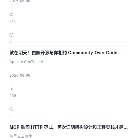
2026-08-06
|
745
|
0
就在明天！白鲸开源与你相约 Community Over Code
Asia 2026 主题演讲！
Apache SeaTunnel
|
2026-08-06
|
208
|
0
MCP 重回 HTTP 范式，再次证明架构设计和工程实践才是稀
缺资源
阿里云云原生