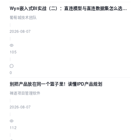
Wyn嵌入式BI实战（二）：直连模型与直连数据集怎么选，
参数为什么不生效？| 葡萄城技术团队
葡萄城技术团队
|
2026-08-07
|
105
|
0
别把产品放在同一个篮子里！读懂IPD产品规划
禅道项目管理软件
|
2026-08-07
|
112
|