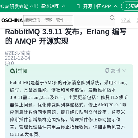
媒体矩阵
vOps研发效能
开源中国APP
切
登录
RabbitMQ 3.9.11 发布，Erlang 编写
的 AMQP 开源实现
编辑:罗奇奇
2021-12-04
0
复制
RabbitMQ是基于AMQP的开源消息队列系统，采用Erlang
编写，具备高性能、健壮和可伸缩性。最新维护版本
3.9.11需Erlang23.2及以上，主要更新包括：修复TLS侦听
器停止问题，优化仲裁队列存储格式，修正AMQP0-9-1响
应消息计数值同步问题，提升经典队列交付效率，普罗米
修斯插件新增集群范围指标，管理插件修正帮助提示位
置，管理代理插件禁用后停止指标收集。详细更新见官方
GitHub发布页。