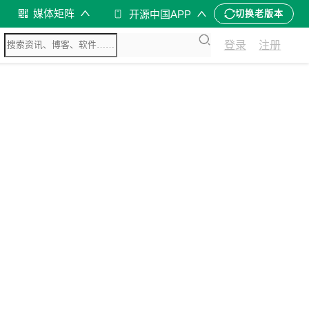
媒体矩阵
开源中国APP
切换老版本
登录
注册