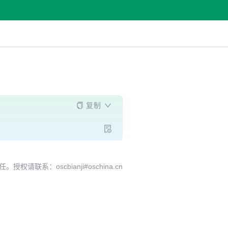
复制
系：oscbianji#oschina.cn