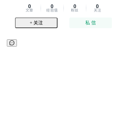
0
0
0
0
文章
经验值
粉丝
关注
+ 关注
私 信