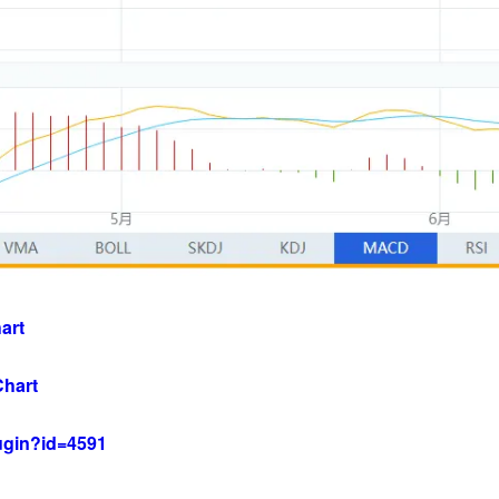
art
Chart
lugin?id=4591