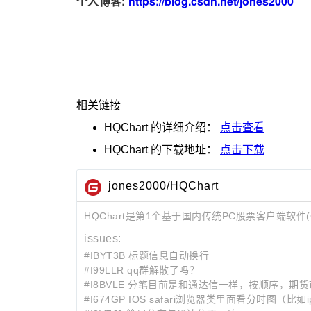
个人博客:
https://blog.csdn.net/jones2000
相关链接
HQChart
的详细介绍：
点击查看
HQChart
的下载地址：
点击下载
jones2000/HQChart
HQChart是第1个基于国内传统PC股票客户端软件(C
issues:
#IBYT3B 标题信息自动换行
#I99LLR qq群解散了吗？
#I8BVLE 分笔目前是和通达信一样，按顺序，
#I674GP IOS safari浏览器类里面看分时图（比