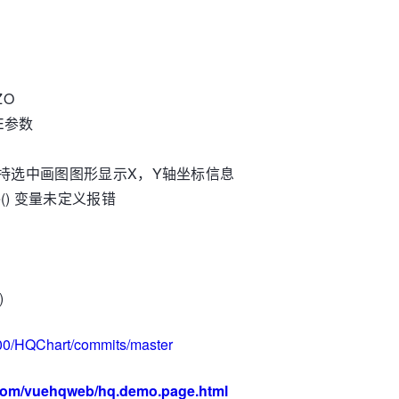
ZO
ZE参数
时图支持选中画图图形显示X，Y轴坐标信息
nate() 变量未定义报错
)
000/HQChart/commits/master
.com/vuehqweb/hq.demo.page.html