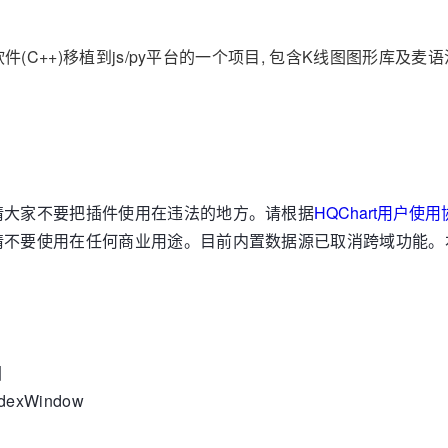
件(C++)移植到js/py平台的一个项目, 包含K线图图形库及麦
以请大家不要把插件使用在违法的地方。请根据
HQChart用户使
用，请不要使用在任何商业用途。目前内置数据源已取消跨域功能
图
exWindow