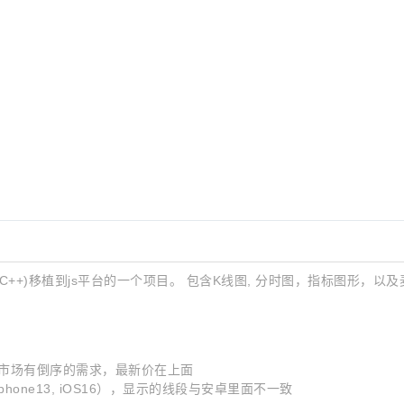
++)移植到js平台的一个项目。 包含K线图, 分时图，指标图形，以及麦语法(分
期货市场有倒序的需求，最新价在上面
如iphone13, iOS16），显示的线段与安卓里面不一致