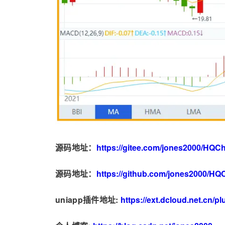
源码地址：
https://gitee.com/jones2000/HQCh
源码地址：
https://github.com/jones2000/HQ
uniapp插件地址:
https://ext.dcloud.net.cn/p