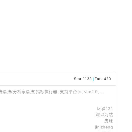
Star 1133
|
Fork 420
析家语法)指标执行器. 支持平台:js, vue2.0,...
lzq0424
深以为然
皮球
jinlzheng