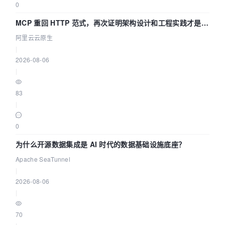
0
MCP 重回 HTTP 范式，再次证明架构设计和工程实践才是稀
缺资源
阿里云云原生
|
2026-08-06
|
83
|
0
为什么开源数据集成是 AI 时代的数据基础设施底座？
Apache SeaTunnel
|
2026-08-06
|
70