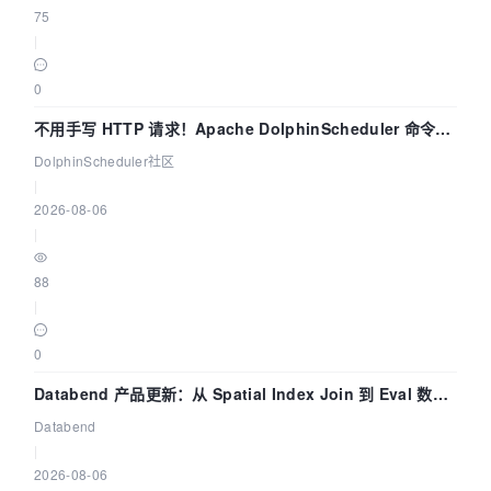
75
|
0
不用手写 HTTP 请求！Apache DolphinScheduler 命令行
dsctl 两分钟上手
DolphinScheduler社区
|
2026-08-06
|
88
|
0
Databend 产品更新：从 Spatial Index Join 到 Eval 数据
管道
Databend
|
2026-08-06