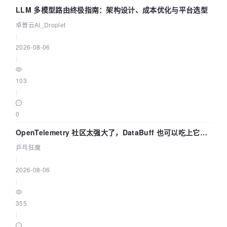
LLM 多模型路由终极指南：架构设计、成本优化与平台选型
卓普云AI_Droplet
|
2026-08-06
|
103
|
0
OpenTelemetry 社区太强大了，DataBuff 也可以吃上它的
eBPF 链路了
乒乓狂魔
|
2026-08-06
|
355
|