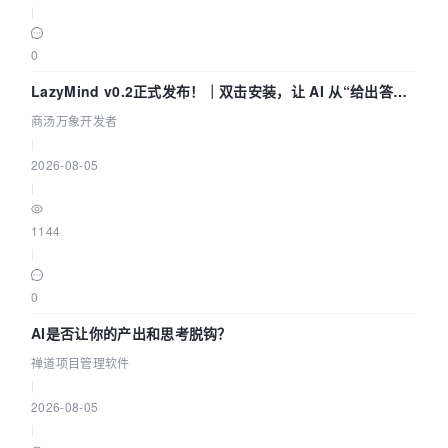
|
0
LazyMind v0.2正式发布！｜双击安装，让 AI 从“给出答案”
走到“完成交付”
商汤万象开发者
|
2026-08-05
|
1144
|
0
AI是否让你的产出和思考脱钩？
禅道项目管理软件
|
2026-08-05
|