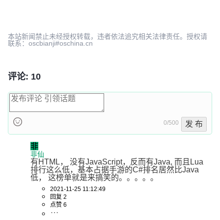
本站新闻禁止未经授权转载，违者依法追究相关法律责任。授权请
联系：oscbianji#oschina.cn
评论: 10
0/500
发 布
非
非仙
有HTML， 没有JavaScript，反而有Java, 而且Lua
排行这么低，基本占据手游的C#排名居然比Java
低， 这榜单就是来搞笑的。。。。。
2021-11-25 11:12:49
回复 2
点赞 6