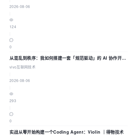
2026-08-06
|
124
|
0
从混乱到秩序：我如何搭建一套「规范驱动」的 AI 协作开发
体系
vivo互联网技术
|
2026-08-06
|
293
|
0
实战从零开始构建一个Coding Agent：Violin ｜得物技术