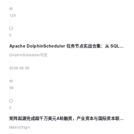
|
126
|
0
Apache DolphinScheduler 任务节点实战合集：从 SQL、
DataX 到 Spark、Flink 一次配置全打通
DolphinScheduler社区
|
2026-08-06
|
59
|
0
矩阵起源完成超千万美元A轮融资，产业资本与国际资本联手
押注企业级AI基础设施赛道
MatrixOrigin
|