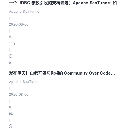
一个 JDBC 参数引发的架构演进：Apache SeaTunnel 如何
解决数据同步中的“定时 Flush”难题
Apache SeaTunnel
|
2026-08-06
|
113
|
0
就在明天！白鲸开源与你相约 Community Over Code
Asia 2026 主题演讲！
Apache SeaTunnel
|
2026-08-06
|
98
|