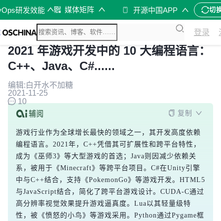
媒体矩阵
vOps研发效能
开源中国APP
切
登录
2021 年游戏开发中的 10 大编程语言：
C++、Java、C#......
编辑:白开水不加糖
2021-11-25
10
复制
游戏行业作为全球增长最快的领域之一，其开发高度依赖
编程语言。2021年，C++凭借其可扩展性和跨平台特性，
成为《巫师3》等大型游戏的首选；Java则因减少依赖关
系，被用于《Minecraft》等跨平台项目。C#在Unity引擎
中与C++结合，支持《PokemonGo》等游戏开发。HTML5
与JavaScript结合，简化了跨平台游戏设计。CUDA-C通过
高分辨率视觉效果提升游戏逼真度。Lua以其轻量级特
性，被《愤怒的小鸟》等游戏采用。Python通过Pygame框