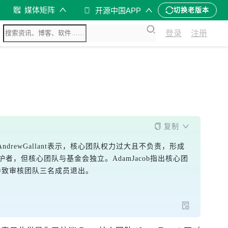
媒体矩阵
开源中国APP
切换老版本
登录
注册
复制
ewGallant表示，核心团队权力过大且不负责，形成
者，但核心团队与基金会独立。AdamJacob指出核心团
C，导致审核团队三名成员退出。