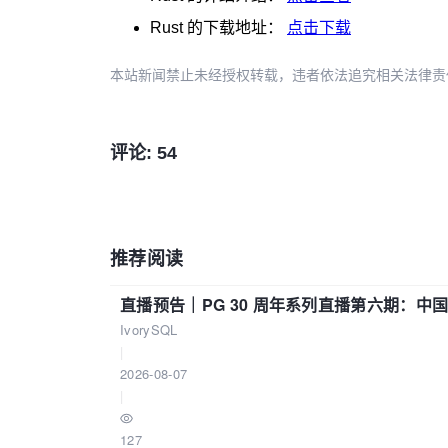
Rust
的下载地址：
点击下载
本站新闻禁止未经授权转载，违者依法追究相关法律责任。授权请联
评论: 54
推荐阅读
直播预告｜PG 30 周年系列直播第六期：
IvorySQL
|
2026-08-07
|
127