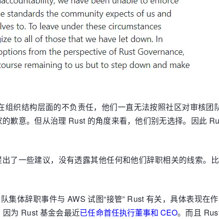
于核心团队在组织结构层面的不负责任，他们一直无法按照社区对审核团
歉意。但从治理 Rust 的角度来看，他们别无选择。因此 R
 Rust 社区提出了一些建议，没有透露其他任何和他们辞职相关的
团队集体辞职事件与 AWS 试图“接管” Rust 有关，具体表现在作为
为 Rust 基金会最近
已任命首任执行董事和 CEO
。而且 Ru