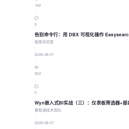
192
|
0
告别命令行：用 DBX 可视化操作 Easysear
极限实验室
|
2026-08-07
|
303
|
0
Wyn嵌入式BI实战（三）：仪表板筛选器+
葡萄城技术团队
|
2026-08-07
|