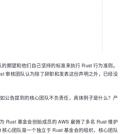
队的期望和他们自己坚持的标准来执行 Rust 行为准则。
ust 审核团队认为除了辞职和发表这份声明之外，已经没
线索。比如公告提到的核心团队不负责任，具体例子是什么？产
 Rust 基金会创始成员的 AWS 雇佣了多名 Rust 维护
st 核心团队是一个独立于 Rust 基金会的组织，核心团队