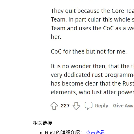
相关链接
Rust
的详细介绍：
点击查看