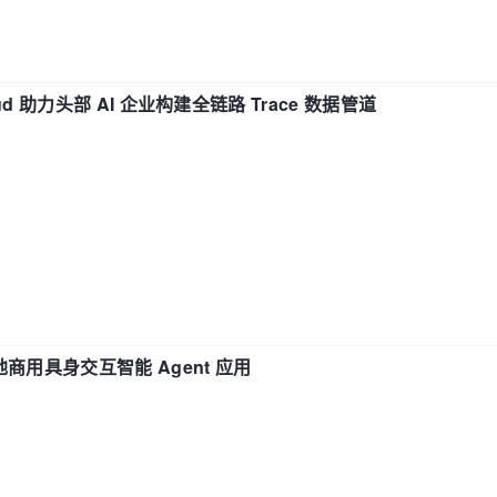
d 助力头部 AI 企业构建全链路 Trace 数据管道
地商用具身交互智能 Agent 应用