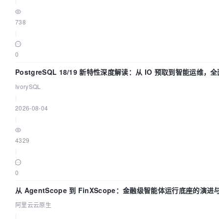
|
738
|
0
PostgreSQL 18/19 新特性深度解读：从 IO 预取到智能运维
IvorySQL
|
2026-08-04
|
4329
|
0
从 AgentScope 到 FinXScope：金融级智能体运行底座的演进
阿里云云原生
|