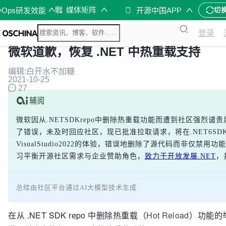
媒体矩阵
vOps研发效能
开源中国APP
切
登录
微软道歉，恢复 .NET 中热重载支持
编辑:白开水不加糖
2021-10-25
27
微软因从.NETSDKrepo中删除热重载功能而遭到社区强烈
了错误，未及时回应社区，现已批准拉取请求，将在.NET6S
VisualStudio2022的体验，错误地删除了源代码而非仅
习平衡开源社区需求与企业赞助角色，
致力于开放发展.NET
，
总结由社区平台通过AI大模型技术生成
在从 .NET SDK repo 中删除热重载（
Hot Reload
）功能的