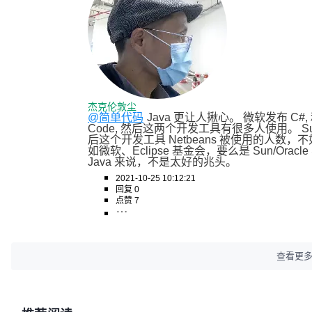
杰克伦敦尘
@简单代码
Java 更让人揪心。 微软发布 C#, 和对应
Code, 然后这两个开发工具有很多人使用。 Sun/Or
后这个开发工具 Netbeans 被使用的人数，不如 E
如微软、Eclipse 基金会，要么是 Sun/Orac
Java 来说，不是太好的兆头。
2021-10-25 10:12:21
回复 0
点赞 7
查看更