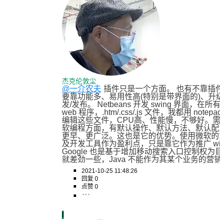
杰克伦敦尘
@一介农夫
插件只是一个方面。 也有不靠插件进行竞
要靠功能多、易用性高(特别是带界面的)、
发/发布。 Netbeans 开发 swing 界面，在所
web 程序，.htm/.css/.js 文件，我都用 no
编辑这些文件，CPU高、性能慢，不够好。需要
软编程方面，有默认操作、默认方法、默认配置等
更早、更广泛。这也是它的优势。使用微软的东
及开发工具作为盈利点，只是靠它作为推广 wind
Google 也是基于增加移动搜索入口控制权为目的来
就差劲一些，Java 不能作为其某个业务的
2021-10-25 11:48:26
回复 0
点赞 0
l