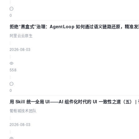
|
0
拒绝“黑盒式”治理：AgentLoop 如何通过语义链路还原，精准发
阿里云云原生
|
2026-08-03
|
558
|
0
用 Skill 统一全局 UI——AI 组件化时代的 UI 一致性之道（五）
葡萄城技术团队
|
2026-08-03
|