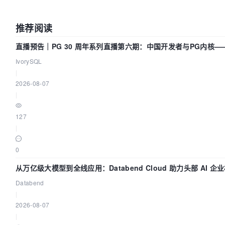
推荐阅读
直播预告｜PG 30 周年系列直播第六期：中国开发者与PG内核—
改得动吗？我们贡献了什么？
IvorySQL
|
2026-08-07
|
127
|
0
从万亿级大模型到全线应用：Databend Cloud 助力头部 AI 企
全链路 Trace 数据管道
Databend
|
2026-08-07
|