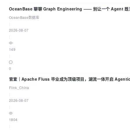
OceanBase 聊聊 Graph Engineering —— 别让一个 Agent
员又
OceanBase数据库
|
2026-08-07
|
149
|
0
官宣｜Apache Fluss 毕业成为顶级项目，湖流一体开启 Agenti
Lake 全面实时化时代
Flink_China
|
2026-08-07
|
1804
|