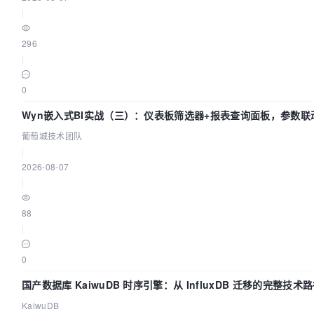
|
296
|
0
Wyn嵌入式BI实战（三）：仪表板筛选器+报表查询面板，参数联
环
葡萄城技术团队
|
2026-08-07
|
88
|
0
国产数据库 KaiwuDB 时序引擎：从 InfluxDB 迁移的完整技术
KaiwuDB