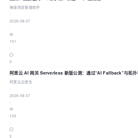
禅道项目管理软件
|
2026-08-07
|
101
|
0
阿里云 AI 网关 Serverless 新版公测：通过“AI Fallback”与拓
化构建 AI 流量治理底座
阿里云云原生
|
2026-08-07
|
135
|
0