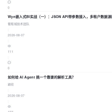
0
Wyn嵌入式BI实战（一）：JSON API带参数接入，多租户数据
南 | 葡萄城技术团队
葡萄城技术团队
|
2026-08-07
|
111
|
0
如何给 AI Agent 挑一个靠谱的解析工具？
颖欣
|
2026-08-07
|
169