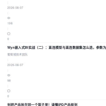
|
2026-08-07
|
198
|
0
Wyn嵌入式BI实战（二）：直连模型与直连数据集怎么选，参数
不生效？| 葡萄城技术团队
葡萄城技术团队
|
2026-08-07
|
98
|
0
别把产品放在同一个篮子里！读懂IPD产品规划