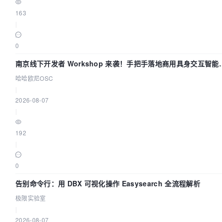
163
|
0
南京线下开发者 Workshop 来袭！手把手落地商用具身交互智能
Agent 应用
哈哈欧尼OSC
|
2026-08-07
|
192
|
0
告别命令行：用 DBX 可视化操作 Easysearch 全流程解析
极限实验室
|
2026-08-07