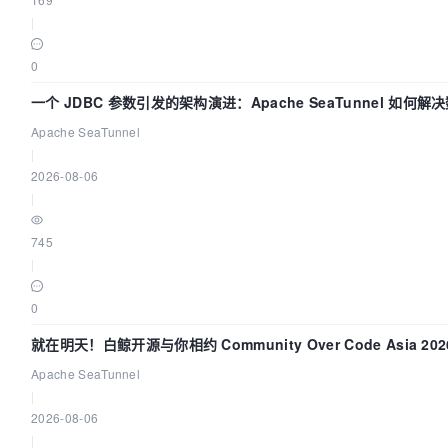
|
0
一个 JDBC 参数引发的架构演进：Apache SeaTunnel 如何解
同步中的“定时 Flush”难题
Apache SeaTunnel
|
2026-08-06
|
745
|
0
就在明天！白鲸开源与你相约 Community Over Code Asia 20
演讲！
Apache SeaTunnel
|
2026-08-06
|