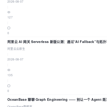
2026-08-07
|
127
|
0
阿里云 AI 网关 Serverless 新版公测：通过“AI Fallback”与
AI 流量治理底座
阿里云云原生
|
2026-08-07
|
135
|
0
OceanBase 聊聊 Graph Engineering —— 别让一个 Agen
OceanBase数据库