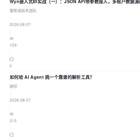
Wyn嵌入式BI实战（一）：JSON API带参数接入，多租户数据源
葡萄城技术团队
葡萄城技术团队
|
2026-08-07
|
159
|
0
如何给 AI Agent 挑一个靠谱的解析工具？
颖欣
|
2026-08-07
|
215
|