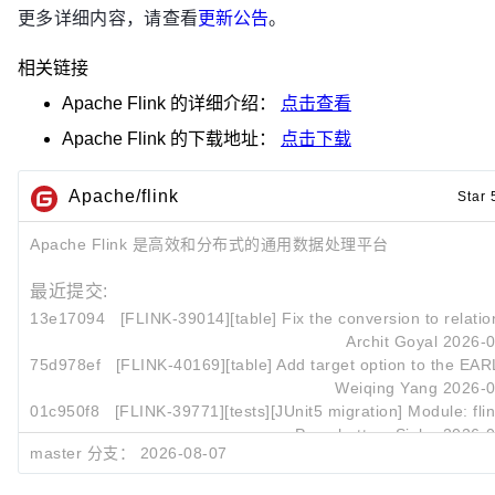
更多详细内容，请查看
更新公告
。
相关链接
Apache Flink
的详细介绍：
点击查看
Apache Flink
的下载地址：
点击下载
Apache/flink
Star 
Apache Flink 是高效和分布式的通用数据处理平台
最近提交:
13e17094
[FLINK-39014][table] Fix the conversion to relation
Archit Goyal
2026-0
75d978ef
[FLINK-40169][table] Add target option to the EAR
Weiqing Yang
2026-0
01c950f8
[FLINK-39771][tests][JUnit5 migration] Module: fli
Purushottam Sinha
2026-0
master 分支：
2026-08-07