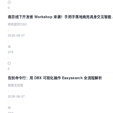
0
南京线下开发者 Workshop 来袭！手把手落地商用具身交互智能 A
用
哈哈欧尼OSC
|
2026-08-07
|
279
|
0
告别命令行：用 DBX 可视化操作 Easysearch 全流程解析
极限实验室
|
2026-08-07
|
432