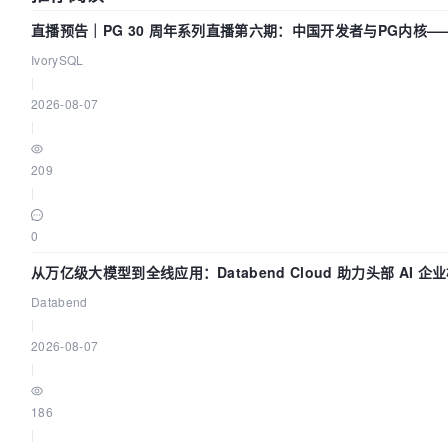
直播预告｜PG 30 周年系列直播第六期：中国开发者与PG内核—
动吗？我们贡献了什么？
IvorySQL
|
2026-08-07
|
209
|
0
从万亿级大模型到全线应用：Databend Cloud 助力头部 AI 
Trace 数据管道
Databend
|
2026-08-07
|
186
|