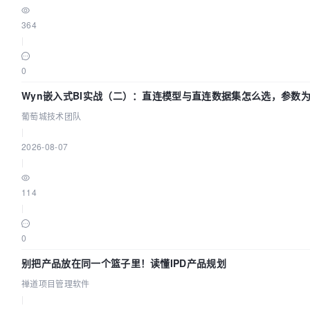
364
|
0
Wyn嵌入式BI实战（二）：直连模型与直连数据集怎么选，参数
效？| 葡萄城技术团队
葡萄城技术团队
|
2026-08-07
|
114
|
0
别把产品放在同一个篮子里！读懂IPD产品规划
禅道项目管理软件
|