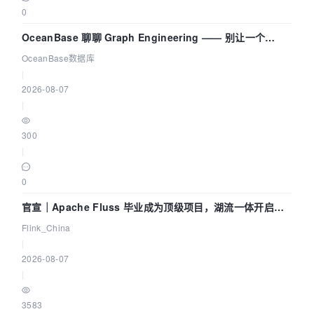
0
OceanBase 聊聊 Graph Engineering —— 别让一个
Agent 既当运动员又
OceanBase数据库
|
2026-08-07
|
300
|
0
官宣｜Apache Fluss 毕业成为顶级项目，湖流一体开启
Agentic Lake 全面实时化时代
Flink_China
|
2026-08-07
|
3583