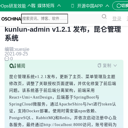
媒体矩阵
vOps研发效能
开源中国APP
切
登录
kunlun-admin v1.2.1 发布，昆仑管理
系统
编辑:xuesjie
2021-09-25
0
复制
昆仑管理系统v1.2.1发布，更新了主页、菜单管理及主题
修改页，调整了关联授权页面逻辑，并优化修复了前后端
问题。该系统基于前后端分离架构，前端采用
React+Umi+AntDesign，后端基于SpringBoot与
SpringCloud微服务，通过ApacheShiro与Jwt进行token认
证，支持Docker部署。使用时需安装npm依赖、
PostgreSQL、RabbitMQ和Redis，并依次启动注册中心及
各服务，最终通过http://localhost:8000访问，账号密码为