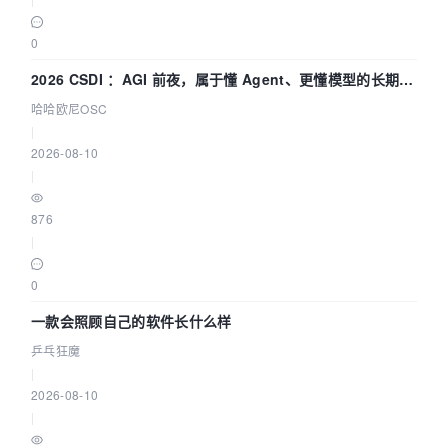
0
2026 CSDI ：AGI 前夜，属于懂 Agent、更懂模型的长期深
耕企业
哈哈欧尼OSC
|
2026-08-10
|
876
|
0
一款会照顾自己的软件长什么样
乒乓狂魔
|
2026-08-10
|