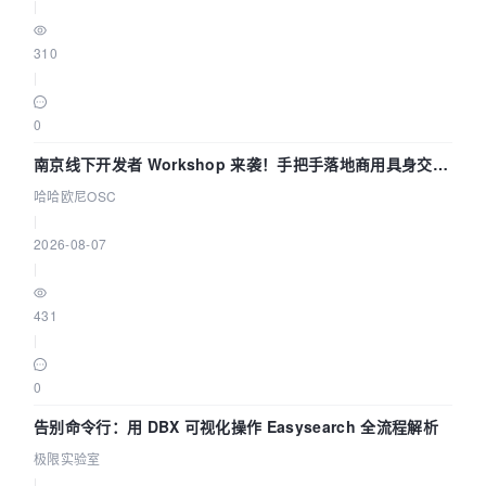
|
310
|
0
南京线下开发者 Workshop 来袭！手把手落地商用具身交互
智能 Agent 应用
哈哈欧尼OSC
|
2026-08-07
|
431
|
0
告别命令行：用 DBX 可视化操作 Easysearch 全流程解析
极限实验室
|