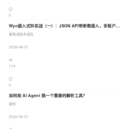
|
0
Wyn嵌入式BI实战（一）：JSON API带参数接入，多租户数
据源配置指南 | 葡萄城技术团队
葡萄城技术团队
|
2026-08-07
|
174
|
0
如何给 AI Agent 挑一个靠谱的解析工具？
颖欣
|
2026-08-07
|