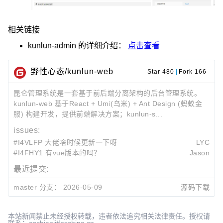
相关链接
kunlun-admin
的详细介绍：
点击查看
野性心态/kunlun-web
Star 480
|
Fork 166
昆仑管理系统是一套基于前后端分离架构的后台管理系统。
kunlun-web 基于React + Umi(乌米) + Ant Design (蚂蚁金
服) 构建开发，提供前端解决方案；kunlun-s...
issues:
#I4VLFP 大佬啥时候更新一下呀
LYC
#I4FHY1 有vue版本的吗？
Jason
最近提交:
d2b6a0a6
!17
!16
develop分支合并到master
master 分支：
2026-05-09
源码下载
野性心态
2026-05-09 03:23
3e4ec7bb
!16
develop分支合并到master
野性心态
2026-05-09 03:22
本站新闻禁止未经授权转载，违者依法追究相关法律责任。授权请