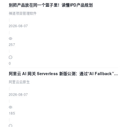
别把产品放在同一个篮子里！读懂IPD产品规划
禅道项目管理软件
|
2026-08-07
|
257
|
0
阿里云 AI 网关 Serverless 新版公测：通过“AI Fallback”与
拓扑可视化构建 AI 流量治理底座
阿里云云原生
|
2026-08-07
|
185
|