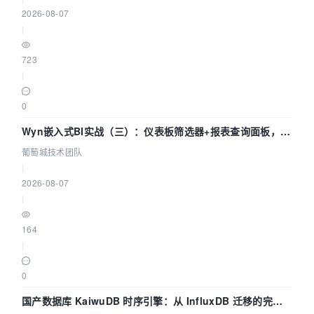
2026-08-07
|
723
|
0
Wyn嵌入式BI实战（三）：仪表板筛选器+报表查询面板，参
数联动全闭环
葡萄城技术团队
|
2026-08-07
|
164
|
0
国产数据库 KaiwuDB 时序引擎：从 InfluxDB 迁移的完整