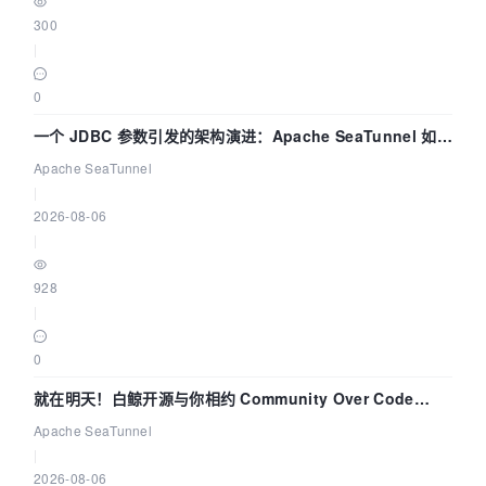
300
|
0
一个 JDBC 参数引发的架构演进：Apache SeaTunnel 如何
解决数据同步中的“定时 Flush”难题
Apache SeaTunnel
|
2026-08-06
|
928
|
0
就在明天！白鲸开源与你相约 Community Over Code
Asia 2026 主题演讲！
Apache SeaTunnel
|
2026-08-06