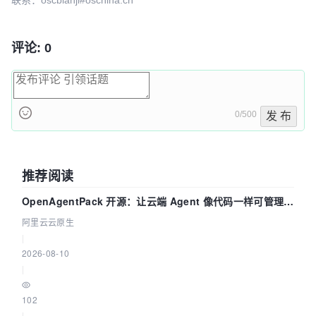
联系：oscbianji#oschina.cn
554def51
develop分支合并到master
野性心态
2026-05-09 11:20
评论: 0
0/500
发 布
推荐阅读
OpenAgentPack 开源：让云端 Agent 像代码一样可管理、
可迁移
阿里云云原生
|
2026-08-10
|
102
|