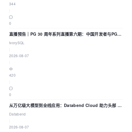
344
|
0
直播预告｜PG 30 周年系列直播第六期：中国开发者与PG内
核——我们改得动吗？我们贡献了什么？
IvorySQL
|
2026-08-07
|
420
|
0
从万亿级大模型到全线应用：Databend Cloud 助力头部 AI
企业构建全链路 Trace 数据管道
Databend
|
2026-08-07