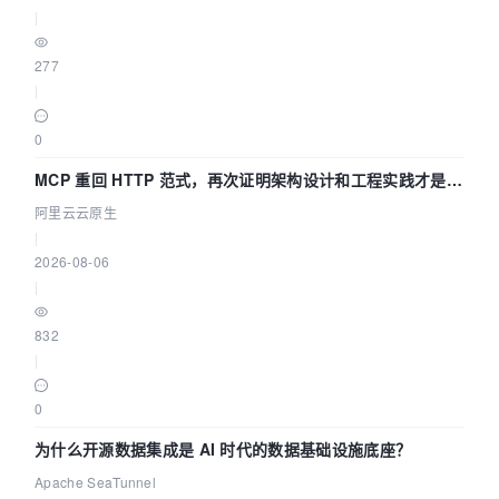
|
277
|
0
MCP 重回 HTTP 范式，再次证明架构设计和工程实践才是稀
缺资源
阿里云云原生
|
2026-08-06
|
832
|
0
为什么开源数据集成是 AI 时代的数据基础设施底座？
Apache SeaTunnel