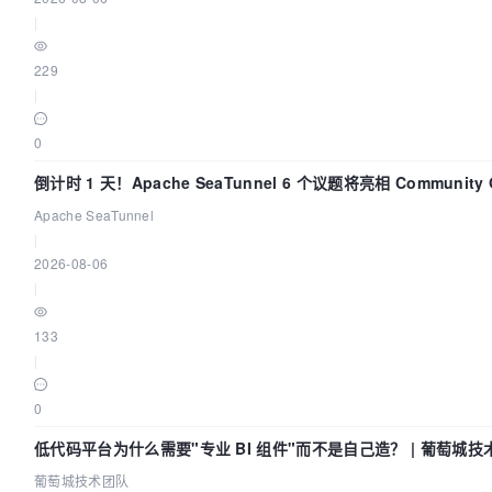
|
229
|
0
倒计时 1 天！Apache SeaTunnel 6 个议题将亮相 Community O
Asia 2026
Apache SeaTunnel
|
2026-08-06
|
133
|
0
低代码平台为什么需要"专业 BI 组件"而不是自己造？ | 葡萄城技
葡萄城技术团队