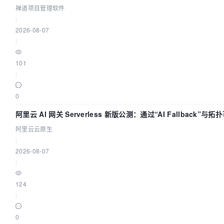
禅道项目管理软件
|
2026-08-07
|
101
|
0
阿里云 AI 网关 Serverless 新版公测：通过“AI Fallback”与
AI 流量治理底座
阿里云云原生
|
2026-08-07
|
124
|
0