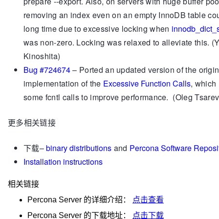
prepare --export
. Also, on servers with huge buffer poo
removing an index even on an empty InnoDB table cou
long time due to excessive locking when
innodb_dict_s
was non-zero. Locking was relaxed to alleviate this. (
Kinoshita)
Bug #724674
– Ported an updated version of the origin
implementation of the
Excessive Function Calls
, which
some
fcntl
calls to improve performance. (Oleg Tsarev
更多相关链接
下载–
binary distributions
and
Percona Software Reposit
Installation instructions
相关链接
Percona Server
的详细介绍：
点击查看
Percona Server
的下载地址：
点击下载