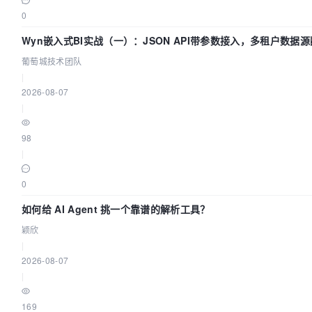
0
Wyn嵌入式BI实战（一）：JSON API带参数接入，多租户数据源
葡萄城技术团队
葡萄城技术团队
|
2026-08-07
|
98
|
0
如何给 AI Agent 挑一个靠谱的解析工具？
颖欣
|
2026-08-07
|
169