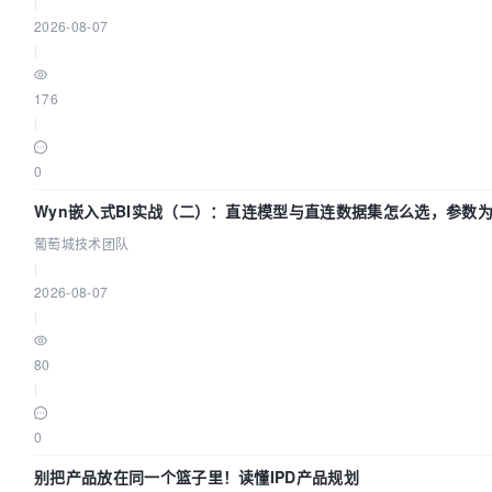
|
2026-08-07
|
176
|
0
Wyn嵌入式BI实战（二）：直连模型与直连数据集怎么选，参数
效？| 葡萄城技术团队
葡萄城技术团队
|
2026-08-07
|
80
|
0
别把产品放在同一个篮子里！读懂IPD产品规划