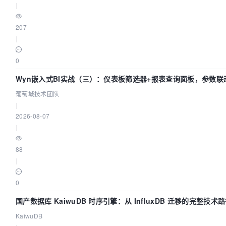
|
207
|
0
Wyn嵌入式BI实战（三）：仪表板筛选器+报表查询面板，参数联
葡萄城技术团队
|
2026-08-07
|
88
|
0
国产数据库 KaiwuDB 时序引擎：从 InfluxDB 迁移的完整技术
KaiwuDB