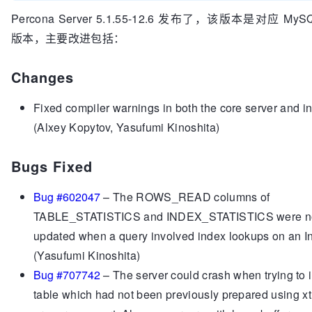
Percona Server 5.1.55-12.6 发布了，该版本是对应 MySQL
版本，主要改进包括：
Changes
Fixed compiler warnings in both the core server and i
(Alxey Kopytov, Yasufumi Kinoshita)
Bugs Fixed
Bug #602047
– The
ROWS_READ
columns of
TABLE_STATISTICS
and
INDEX_STATISTICS
were no
updated when a query involved index lookups on an I
(Yasufumi Kinoshita)
Bug #707742
– The server could crash when trying to 
table which had not been previously prepared using
x