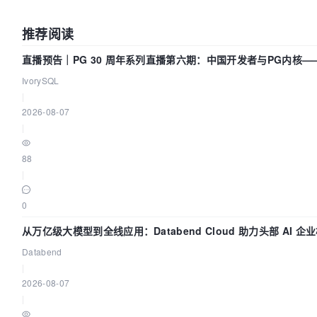
推荐阅读
直播预告｜PG 30 周年系列直播第六期：中国开发者与PG内核
吗？我们贡献了什么？
IvorySQL
|
2026-08-07
|
88
|
0
从万亿级大模型到全线应用：Databend Cloud 助力头部 AI 
Trace 数据管道
Databend
|
2026-08-07
|