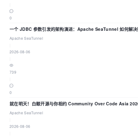
|
0
一个 JDBC 参数引发的架构演进：Apache SeaTunnel 如何
的“定时 Flush”难题
Apache SeaTunnel
|
2026-08-06
|
739
|
0
就在明天！白鲸开源与你相约 Community Over Code Asia 20
讲！
Apache SeaTunnel
|
2026-08-06
|