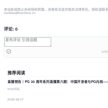
本站新闻禁止未经授权转载，违者依法追究相关法律责任。授权请联
oscbianji#oschina.cn
评论: 0
0/50
推荐阅读
直播预告｜PG 30 周年系列直播第六期：中国开发者与PG内核—
得动吗？我们贡献了什么？
IvorySQL
|
2026-08-07
|