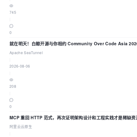
745
|
0
就在明天！白鲸开源与你相约 Community Over Code Asia 20
讲！
Apache SeaTunnel
|
2026-08-06
|
208
|
0
MCP 重回 HTTP 范式，再次证明架构设计和工程实践才是稀缺资
阿里云云原生
|