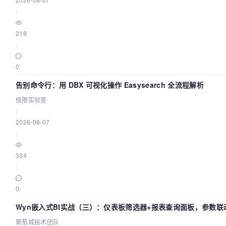
|
218
|
0
告别命令行：用 DBX 可视化操作 Easysearch 全流程解析
极限实验室
|
2026-08-07
|
334
|
0
Wyn嵌入式BI实战（三）：仪表板筛选器+报表查询面板，参数联
葡萄城技术团队