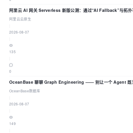
阿里云 AI 网关 Serverless 新版公测：通过“AI Fallback”与
建 AI 流量治理底座
阿里云云原生
|
2026-08-07
|
135
|
0
OceanBase 聊聊 Graph Engineering —— 别让一个 Agent
又
OceanBase数据库
|
2026-08-07
|
149
|