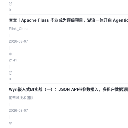
0
官宣｜Apache Fluss 毕业成为顶级项目，湖流一体开启 Agentic 
全面实时化时代
Flink_China
|
2026-08-07
|
2141
|
0
Wyn嵌入式BI实战（一）：JSON API带参数接入，多租户数据
| 葡萄城技术团队
葡萄城技术团队
|
2026-08-07
|