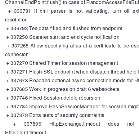
ChannelEndPoint.flush() in case of RandomAccessFileBuf
+ 336781 If xml parser is not validating, turn off ext
resolution
+ 336793 Tee data filled and flushed from endpoint
+ 337258 Scanner start and end cycle notification
+ 337268 Allow specifying alias of a certificate to be u
connector
+ 337270 Shared Timer for session management
+ 337271 Flush SSL endpoint when dispatch thread held 
+ 337678 Readded optional async connection mode for Ht
+ 337685 Work in progress on draft 6 websockets
+ 337746 Fixed Session deIdle recursion
+ 337784 Improve HashSessionManager for session migr
+ 337878 Extra tests of security constraints
+ 337896 HttpExchange.timeout does not o
HttpClient.timeout