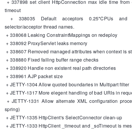
+ 337898 set client HttpConnection max idle time from
timeout
+ 338035 Default acceptors 0.25*CPUs and i
selector/acceptor thread names.
+ 338068 Leaking ConstraintMappings on redeploy
+ 338092 ProxyServlet leaks memory
+ 338607 Removed managed attributes when context is s
+ 338880 Fixed failing buffer range checks
+ 338920 Handle non existent real path directories
+ 338961 AJP packet size
+ JETTY-1304 Allow quoted boundaries in Multipart filter
+ JETTY-1317 More elegent handling of bad URIs in requ
+ JETTY-1331 Allow alternate XML configuration proce
spring)
+ JETTY-1335 HttpClient's SelectConnector clean-up
+ JETTY-1333 HttpClient _timeout and _soTimeout is me