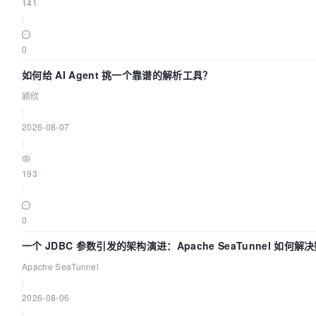
141
|
0
如何给 AI Agent 挑一个靠谱的解析工具？
颖欣
|
2026-08-07
|
193
|
0
一个 JDBC 参数引发的架构演进：Apache SeaTunnel 如何解
中的“定时 Flush”难题
Apache SeaTunnel
|
2026-08-06
|