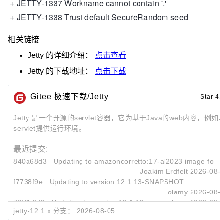
+ JETTY-1337 Workname cannot contain '.'
+ JETTY-1338 Trust default SecureRandom seed
相关链接
Jetty
的详细介绍：
点击查看
Jetty
的下载地址：
点击下载
Gitee 极速下载/Jetty
Star 4
Jetty 是一个开源的servlet容器，它为基于Java的web内容，例如
servlet提供运行环境。
最近提交:
840a68d3
Updating to
amazoncorretto:17-al2023
image for t
Joakim Erdfelt
2026-08-
f7738f9e
Updating to version 12.1.13-SNAPSHOT
olamy
2026-08-
70f6b6d2
Updating to version 12.1.12
olamy
2026-08-
jetty-12.1.x 分支：
2026-08-05