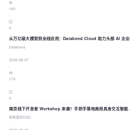
160
|
0
从万亿级大模型到全线应用：Databend Cloud 助力头部 AI 企
路 Trace 数据管道
Databend
|
2026-08-07
|
174
|
0
南京线下开发者 Workshop 来袭！手把手落地商用具身交互智能 A
应用
哈哈欧尼OSC
|
2026-08-07