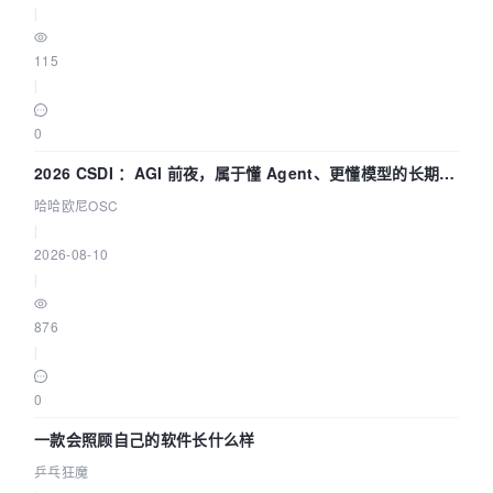
|
115
|
0
2026 CSDI ：AGI 前夜，属于懂 Agent、更懂模型的长期深
耕企业
哈哈欧尼OSC
|
2026-08-10
|
876
|
0
一款会照顾自己的软件长什么样
乒乓狂魔