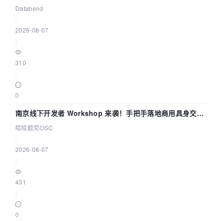
企业构建全链路 Trace 数据管道
Databend
|
2026-08-07
|
310
|
0
南京线下开发者 Workshop 来袭！手把手落地商用具身交互
智能 Agent 应用
哈哈欧尼OSC
|
2026-08-07
|
431
|
0