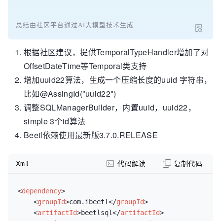
总结由社区平台通过AI大模型技术生成
根据社区建议，提供TemporalTypeHandler增加了对
OffsetDateTime等Temporal类支持
增加uuid22算法，生成一个压缩长度的uuid 字符串，
比如@AssingId("uuid22")
调整SQLManagerBuilder，内置uuid，uuid22，
simple 3个id算法
Beetl依赖使用最新版3.7.0.RELEASE
Xml
代码解读
复制代码
<
dependency
>
<
groupId
>
com.ibeetl
</
groupId
>
<
artifactId
>
beetlsql
</
artifactId
>