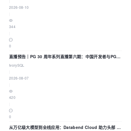
|
2026-08-10
|
344
|
0
直播预告｜PG 30 周年系列直播第六期：中国开发者与PG内
核——我们改得动吗？我们贡献了什么？
IvorySQL
|
2026-08-07
|
420
|
0
从万亿级大模型到全线应用：Databend Cloud 助力头部 AI