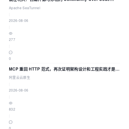
Asia 2026 主题演讲！
Apache SeaTunnel
|
2026-08-06
|
277
|
0
MCP 重回 HTTP 范式，再次证明架构设计和工程实践才是稀
缺资源
阿里云云原生
|
2026-08-06
|
832
|
0