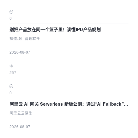
|
0
别把产品放在同一个篮子里！读懂IPD产品规划
禅道项目管理软件
|
2026-08-07
|
257
|
0
阿里云 AI 网关 Serverless 新版公测：通过“AI Fallback”与
拓扑可视化构建 AI 流量治理底座
阿里云云原生
|
2026-08-07
|