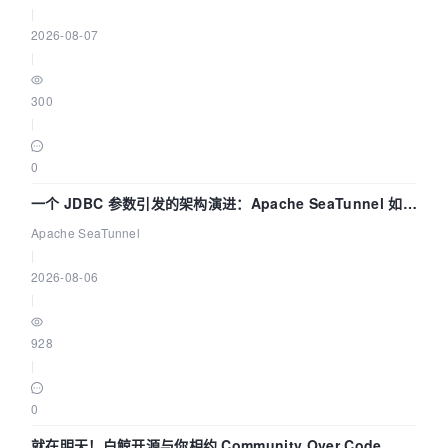
|
2026-08-07
|
300
|
0
一个 JDBC 参数引发的架构演进：Apache SeaTunnel 如何
解决数据同步中的“定时 Flush”难题
Apache SeaTunnel
|
2026-08-06
|
928
|
0
就在明天！白鲸开源与你相约 Community Over Code