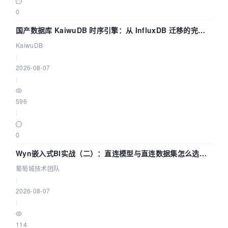
0
国产数据库 KaiwuDB 时序引擎：从 InfluxDB 迁移的完整
技术路径
KaiwuDB
|
2026-08-07
|
596
|
0
Wyn嵌入式BI实战（二）：直连模型与直连数据集怎么选，
参数为什么不生效？| 葡萄城技术团队
葡萄城技术团队
|
2026-08-07
|
114