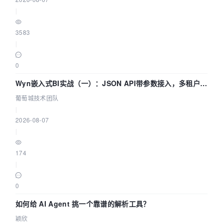
|
3583
|
0
Wyn嵌入式BI实战（一）：JSON API带参数接入，多租户数
据源配置指南 | 葡萄城技术团队
葡萄城技术团队
|
2026-08-07
|
174
|
0
如何给 AI Agent 挑一个靠谱的解析工具？
颖欣