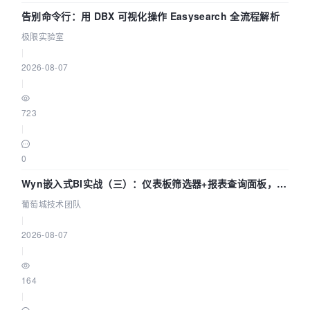
告别命令行：用 DBX 可视化操作 Easysearch 全流程解析
极限实验室
|
2026-08-07
|
723
|
0
Wyn嵌入式BI实战（三）：仪表板筛选器+报表查询面板，参
数联动全闭环
葡萄城技术团队
|
2026-08-07
|
164
|