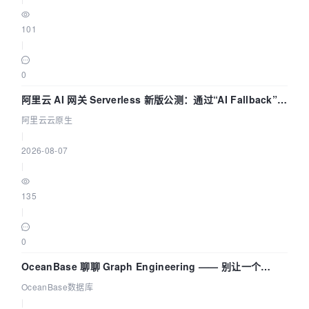
101
|
0
阿里云 AI 网关 Serverless 新版公测：通过“AI Fallback”与
拓扑可视化构建 AI 流量治理底座
阿里云云原生
|
2026-08-07
|
135
|
0
OceanBase 聊聊 Graph Engineering —— 别让一个
Agent 既当运动员又
OceanBase数据库
|