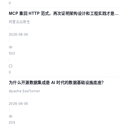
0
MCP 重回 HTTP 范式，再次证明架构设计和工程实践才是稀
缺资源
阿里云云原生
|
2026-08-06
|
502
|
0
为什么开源数据集成是 AI 时代的数据基础设施底座？
Apache SeaTunnel
|
2026-08-06
|
229