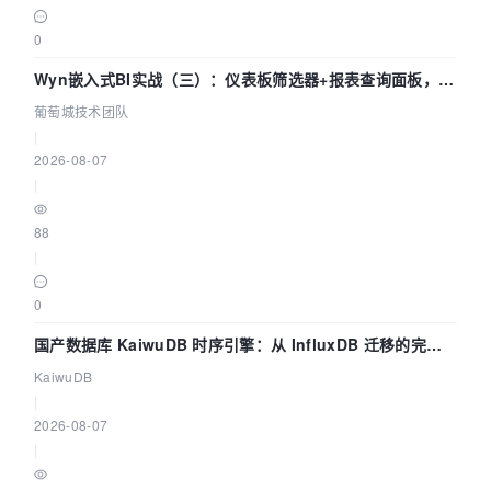
0
Wyn嵌入式BI实战（三）：仪表板筛选器+报表查询面板，参
数联动全闭环
葡萄城技术团队
|
2026-08-07
|
88
|
0
国产数据库 KaiwuDB 时序引擎：从 InfluxDB 迁移的完整
技术路径
KaiwuDB
|
2026-08-07
|