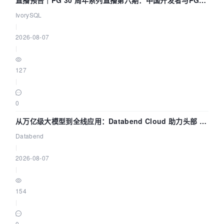
直播预告｜PG 30 周年系列直播第六期：中国开发者与PG内
核——我们改得动吗？我们贡献了什么？
IvorySQL
|
2026-08-07
|
127
|
0
从万亿级大模型到全线应用：Databend Cloud 助力头部 AI
企业构建全链路 Trace 数据管道
Databend
|
2026-08-07
|
154
|
0