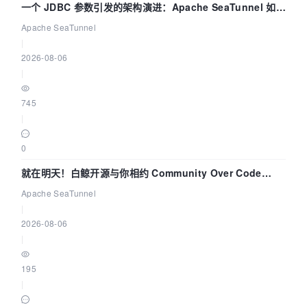
一个 JDBC 参数引发的架构演进：Apache SeaTunnel 如何
解决数据同步中的“定时 Flush”难题
Apache SeaTunnel
|
2026-08-06
|
745
|
0
就在明天！白鲸开源与你相约 Community Over Code
Asia 2026 主题演讲！
Apache SeaTunnel
|
2026-08-06
|
195
|