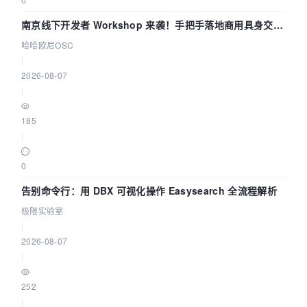
南京线下开发者 Workshop 来袭！手把手落地商用具身交互
智能 Agent 应用
哈哈欧尼OSC
|
2026-08-07
|
185
|
0
告别命令行：用 DBX 可视化操作 Easysearch 全流程解析
极限实验室
|
2026-08-07
|
252
|