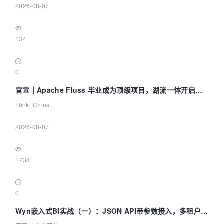
2026-08-07
|
134
|
0
官宣｜Apache Fluss 毕业成为顶级项目，湖流一体开启
Agentic Lake 全面实时化时代
Flink_China
|
2026-08-07
|
1738
|
0
Wyn嵌入式BI实战（一）：JSON API带参数接入，多租户数