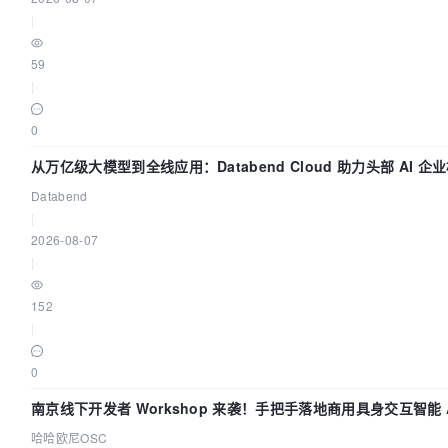
|
59
|
0
从万亿级大模型到全线应用：Databend Cloud 助力头部 AI 企业
Databend
|
2026-08-07
|
152
|
0
南京线下开发者 Workshop 来袭！手把手落地商用具身交互智能 A
哈哈欧尼OSC