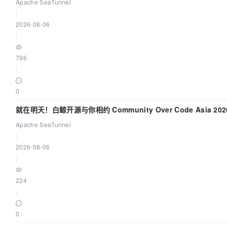
Apache SeaTunnel
|
2026-08-06
|
796
|
0
就在明天！白鲸开源与你相约 Community Over Code Asia 2
Apache SeaTunnel
|
2026-08-06
|
224
|
0