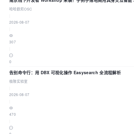
南京线下开发者 Workshop 来袭！手把手落地商用具身交互智能 A
哈哈欧尼OSC
|
2026-08-07
|
307
|
0
告别命令行：用 DBX 可视化操作 Easysearch 全流程解析
极限实验室
|
2026-08-07
|
470
|
0