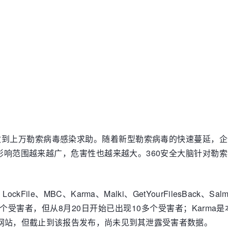
接收到上万勒索病毒感染求助。随着新型勒索病毒的快速蔓延，
影响范围越来越广，危害性也越来越大。360安全大脑针对勒
、MBC、Karma、Malki、GetYourFilesBack、Salma、A
一个受害者，但从8月20日开始已出现10多个受害者；Karm
网站，但截止到该报告发布，尚未见到其泄露受害者数据。