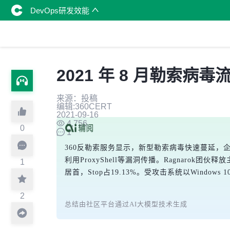
DevOps研发效能
2021 年 8 月勒索病
来源：投稿
编辑:360CERT
2021-09-16
4,756
0
1
360反勒索服务显示，新型勒索病毒快速蔓延，企业数
利用ProxyShell等漏洞传播。Ragnarok团
1
居首，Stop占19.13%。受攻击系统以Window
2
总结由社区平台通过AI大模型技术生成