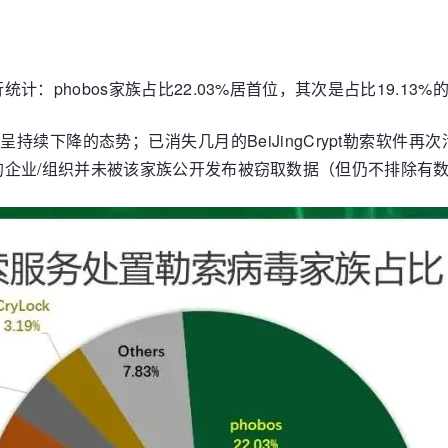
hobos家族占比22.03%居首位，其次是占比19.13%的St
家族呈持续下降的态势；已消失几月的BeiJingCrypt勒索软件
的企业/组织并未被该家族公开发布被窃取数据（但仍不排除有