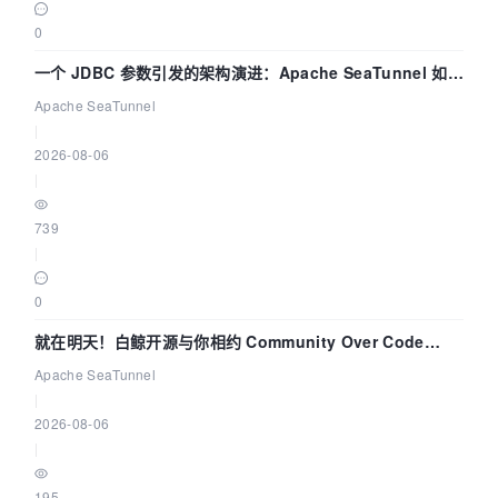
0
一个 JDBC 参数引发的架构演进：Apache SeaTunnel 如何
解决数据同步中的“定时 Flush”难题
Apache SeaTunnel
|
2026-08-06
|
739
|
0
就在明天！白鲸开源与你相约 Community Over Code
Asia 2026 主题演讲！
Apache SeaTunnel
|
2026-08-06
|
195