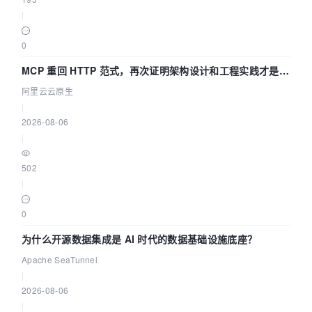
|
0
MCP 重回 HTTP 范式，再次证明架构设计和工程实践才是稀
缺资源
阿里云云原生
|
2026-08-06
|
502
|
0
为什么开源数据集成是 AI 时代的数据基础设施底座？
Apache SeaTunnel
|
2026-08-06
|