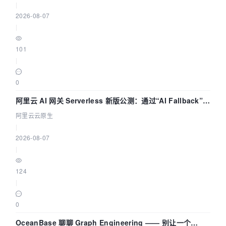
|
2026-08-07
|
101
|
0
阿里云 AI 网关 Serverless 新版公测：通过“AI Fallback”与
拓扑可视化构建 AI 流量治理底座
阿里云云原生
|
2026-08-07
|
124
|
0
OceanBase 聊聊 Graph Engineering —— 别让一个