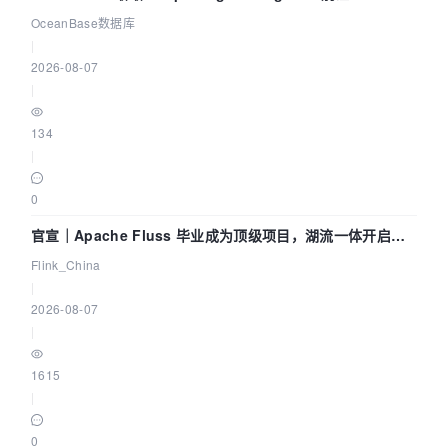
Agent 既当运动员又
OceanBase数据库
|
2026-08-07
|
134
|
0
官宣｜Apache Fluss 毕业成为顶级项目，湖流一体开启
Agentic Lake 全面实时化时代
Flink_China
|
2026-08-07
|
1615
|
0