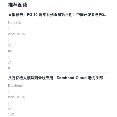
推荐阅读
直播预告｜PG 30 周年系列直播第六期：中国开发者与PG内
核——我们改得动吗？我们贡献了什么？
IvorySQL
|
2026-08-07
|
88
|
0
从万亿级大模型到全线应用：Databend Cloud 助力头部 AI
企业构建全链路 Trace 数据管道
Databend
|
2026-08-07
|
152