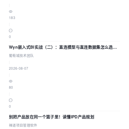
|
183
|
0
Wyn嵌入式BI实战（二）：直连模型与直连数据集怎么选，
参数为什么不生效？| 葡萄城技术团队
葡萄城技术团队
|
2026-08-07
|
80
|
0
别把产品放在同一个篮子里！读懂IPD产品规划
禅道项目管理软件