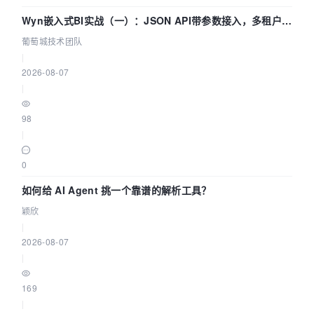
Wyn嵌入式BI实战（一）：JSON API带参数接入，多租户数
据源配置指南 | 葡萄城技术团队
葡萄城技术团队
|
2026-08-07
|
98
|
0
如何给 AI Agent 挑一个靠谱的解析工具？
颖欣
|
2026-08-07
|
169
|