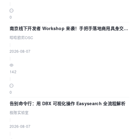
|
0
南京线下开发者 Workshop 来袭！手把手落地商用具身交互
智能 Agent 应用
哈哈欧尼OSC
|
2026-08-07
|
142
|
0
告别命令行：用 DBX 可视化操作 Easysearch 全流程解析
极限实验室
|
2026-08-07
|