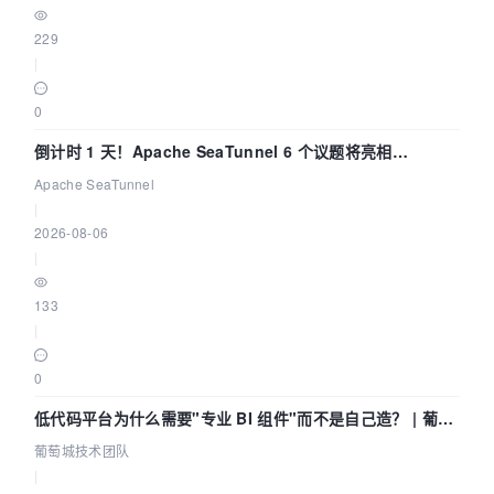
229
|
0
倒计时 1 天！Apache SeaTunnel 6 个议题将亮相
Community Over Code Asia 2026
Apache SeaTunnel
|
2026-08-06
|
133
|
0
低代码平台为什么需要"专业 BI 组件"而不是自己造？ | 葡萄
城技术团队
葡萄城技术团队
|