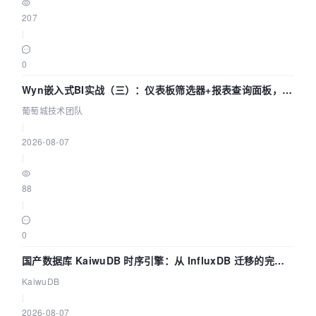
207
|
0
Wyn嵌入式BI实战（三）：仪表板筛选器+报表查询面板，参
数联动全闭环
葡萄城技术团队
|
2026-08-07
|
88
|
0
国产数据库 KaiwuDB 时序引擎：从 InfluxDB 迁移的完整
技术路径
KaiwuDB
|
2026-08-07