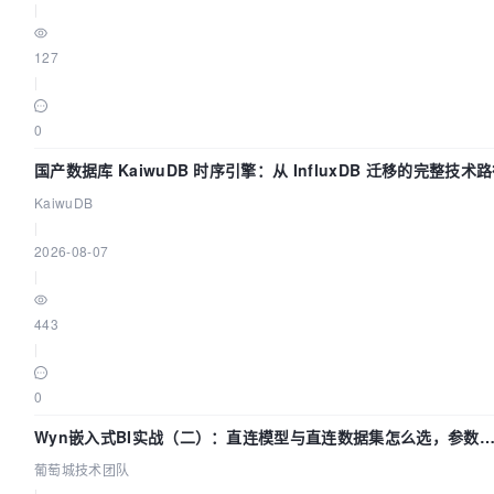
|
127
|
0
国产数据库 KaiwuDB 时序引擎：从 InfluxDB 迁移的完整技术
KaiwuDB
|
2026-08-07
|
443
|
0
Wyn嵌入式BI实战（二）：直连模型与直连数据集怎么选，参数
什么不生效？| 葡萄城技术团队
葡萄城技术团队
|