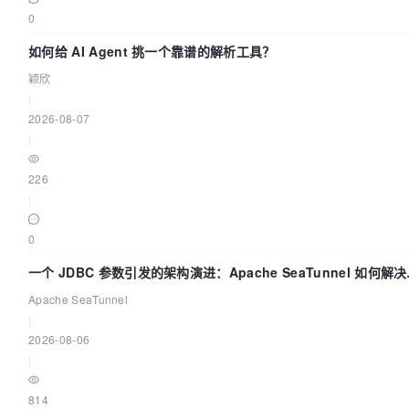
0
如何给 AI Agent 挑一个靠谱的解析工具？
颖欣
|
2026-08-07
|
226
|
0
一个 JDBC 参数引发的架构演进：Apache SeaTunnel 如何解
据同步中的“定时 Flush”难题
Apache SeaTunnel
|
2026-08-06
|
814