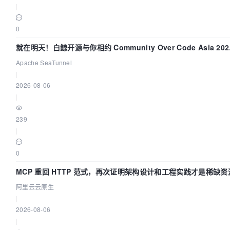
|
0
就在明天！白鲸开源与你相约 Community Over Code Asia 202
主题演讲！
Apache SeaTunnel
|
2026-08-06
|
239
|
0
MCP 重回 HTTP 范式，再次证明架构设计和工程实践才是稀缺资
阿里云云原生
|
2026-08-06
|