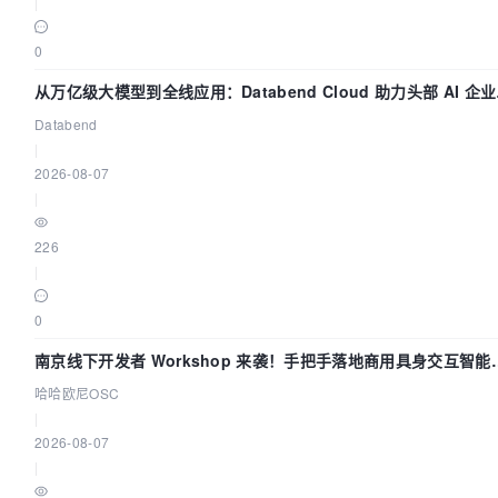
|
0
从万亿级大模型到全线应用：Databend Cloud 助力头部 AI 企
建全链路 Trace 数据管道
Databend
|
2026-08-07
|
226
|
0
南京线下开发者 Workshop 来袭！手把手落地商用具身交互智能
Agent 应用
哈哈欧尼OSC
|
2026-08-07
|