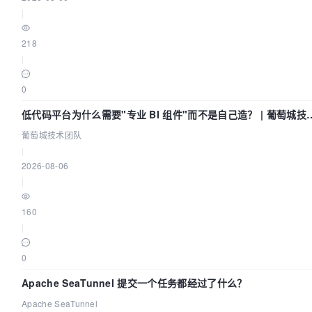
|
218
|
0
低代码平台为什么需要"专业 BI 组件"而不是自己造？ | 葡萄城技
团队
葡萄城技术团队
|
2026-08-06
|
160
|
0
Apache SeaTunnel 提交一个任务都经过了什么？
Apache SeaTunnel