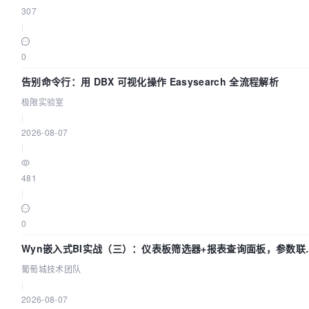
307
|
0
告别命令行：用 DBX 可视化操作 Easysearch 全流程解析
极限实验室
|
2026-08-07
|
481
|
0
Wyn嵌入式BI实战（三）：仪表板筛选器+报表查询面板，参数联
全闭环
葡萄城技术团队
|
2026-08-07