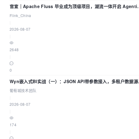
官宣｜Apache Fluss 毕业成为顶级项目，湖流一体开启 Agenti
Lake 全面实时化时代
Flink_China
|
2026-08-07
|
2648
|
0
Wyn嵌入式BI实战（一）：JSON API带参数接入，多租户数据源
置指南 | 葡萄城技术团队
葡萄城技术团队
|
2026-08-07
|
174
|