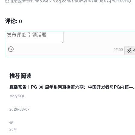
资讯来源:https://mp.weixin.qq.com/s/aUmyP4Y4u9qXY-j7wHXVHQ
76eeb350
merge to_number into master
opengauss_bot
2025-08-19 16
评论: 0
0/500
发 
推荐阅读
直播预告｜PG 30 周年系列直播第六期：中国开发者与PG内核—
我们改得动吗？我们贡献了什么？
IvorySQL
|
2026-08-07
|
254