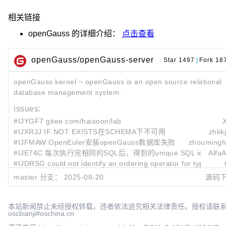
相关链接
openGauss
的详细介绍：
点击查看
openGauss/openGauss-server
Star 1497
|
Fork 18
openGauss kernel ~ openGauss is an open source relational
database management system.
issues:
#IJYGF7 gitee.com/haisoon/lab
#IJXRJJ IF NOT EXISTS在SCHEMA下不可用
zhkk
#IJFMAW OpenEuler安装openGauss数据库失败
zhouming
#IJE74C 每次执行完相同的SQL后，得到的unique SQL id 却不
AlfaA
#IJDRSG could not identify an ordering operator for type xid
master 分支：
2025-08-20
源码
最近提交:
33f3e148
merge function_cache into master
opengauss_bot
2025-08-20 09
本站新闻禁止未经授权转载，违者依法追究相关法律责任。授权请联
oscbianji#oschina.cn
73c119f1
merge ustore_repair into master
opengauss_bot
2025-08-19 17