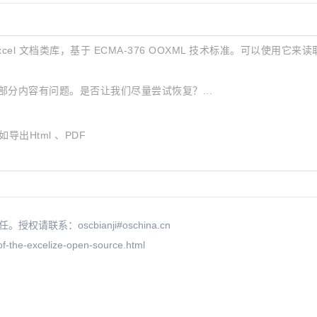
ce Excel 文档类库，基于 ECMA-376 OOXML 技术标准。可以使用它
x 中的部分内容有问题。是否让我们尽量尝试恢复？...
如导出Html 、PDF
 function returning...
or invalid source na...
 GHSA-fx5j-qcqg-grpf (#...
系：oscbianji#oschina.cn
f-the-excelize-open-source.html