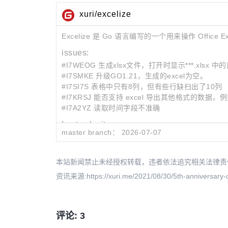
xuri/excelize
Excelize 是 Go 语言编写的一个用来操作 Offi
issues:
#I7WEOG 生成xlsx文件，打开时显示***.xls
#I7SMKE 升级GO1.21，生成的excel为空。
#I7SI7S 表格中只有8列，但有些行缺扫出了10列
#I7KRSJ 能否支持 excel 导出其他格式的数据，例
#I7A2YZ 读取时间字段不准确
Last submit:
master branch：
2026-07-07
90ff3489
This closes #2344, fixes CalcCellValue
09f06564
This fixes #548, allow sheet rename f
93f0b3ca
This fixes GHSA-q5j5-6p94-4gwc and
本站新闻禁止未经授权转载，违者依法追究相关法律责任。授权请联
资讯来源:https://xuri.me/2021/08/30/5th-anniversary-o
评论: 3