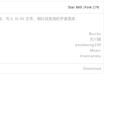
Star 860
|
Fork 176
来读取、写入 XLSX 文件，相比较其他的开源类库...
Burrito
大川锅
davidwong139
Mearc
miaocansky
Download
Jason
2026-07-07 00:07
Damiano Scarpellini
2026-06-27 06:04
Artur Chopikian
2026-06-21 05:59