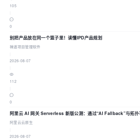
105
|
0
别把产品放在同一个篮子里！读懂IPD产品规划
禅道项目管理软件
|
2026-08-07
|
112
|
0
阿里云 AI 网关 Serverless 新版公测：通过“AI Fallback”与
建 AI 流量治理底座
阿里云云原生
|
2026-08-07