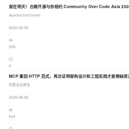
就在明天！白鲸开源与你相约 Community Over Code Asia 20
讲！
Apache SeaTunnel
|
2026-08-06
|
208
|
0
MCP 重回 HTTP 范式，再次证明架构设计和工程实践才是稀缺资
阿里云云原生
|
2026-08-06
|
544
|