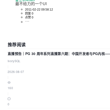
曹江华Arden
最不给力的一个UI
2011-02-22 09:58:12
回复 0
点赞 0
推荐阅读
直播预告｜PG 30 周年系列直播第六期：中国开发者与PG内核—
得动吗？我们贡献了什么？
IvorySQL
|
2026-08-07
|
160
|
0