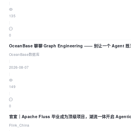
|
135
|
0
OceanBase 聊聊 Graph Engineering —— 别让一个 Agent
又
OceanBase数据库
|
2026-08-07
|
149
|
0
官宣｜Apache Fluss 毕业成为顶级项目，湖流一体开启 Agentic 
面实时化时代
Flink_China