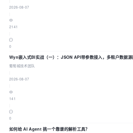
|
2026-08-07
|
2141
|
0
Wyn嵌入式BI实战（一）：JSON API带参数接入，多租户数据
| 葡萄城技术团队
葡萄城技术团队
|
2026-08-07
|
141
|
0
如何给 AI Agent 挑一个靠谱的解析工具？