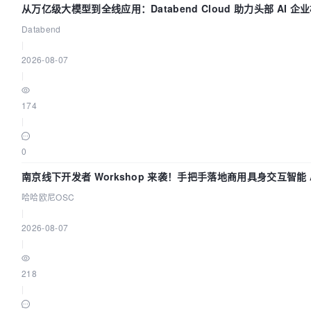
从万亿级大模型到全线应用：Databend Cloud 助力头部 AI 企
路 Trace 数据管道
Databend
|
2026-08-07
|
174
|
0
南京线下开发者 Workshop 来袭！手把手落地商用具身交互智能 A
用
哈哈欧尼OSC
|
2026-08-07
|
218
|