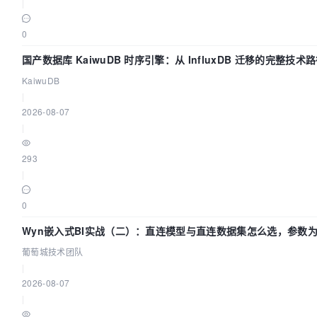
|
0
国产数据库 KaiwuDB 时序引擎：从 InfluxDB 迁移的完整技术
KaiwuDB
|
2026-08-07
|
293
|
0
Wyn嵌入式BI实战（二）：直连模型与直连数据集怎么选，参数
效？| 葡萄城技术团队
葡萄城技术团队
|
2026-08-07
|