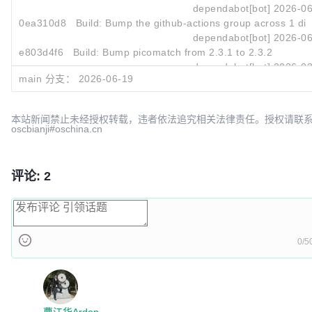
dependabot[bot]
2026-06
0ea310d8
Build: Bump the github-actions group across 1 dire
dependabot[bot]
2026-06
e803d4f6
Build: Bump picomatch from 2.3.1 to 2.3.2
dependabot[bot]
2026-03
main 分支：
2026-06-19
本站新闻禁止未经授权转载，违者依法追究相关法律责任。授权请联
oscbianji#oschina.cn
评论: 2
0/5