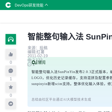
DevOps研发效能
智能整句输入法 SunPinYi
来源：投稿
编辑:红薯
2011-02-19
2,122
0
1
智能整句输入法SunPinYin发布2.0.3正式版本，
LOGO，优化历史记录缓存，支持混拼及配置参数。ib
1
sunpinyin新增scim支持。整体优化输入体验
0
总结由社区平台通过AI大模型技术生成