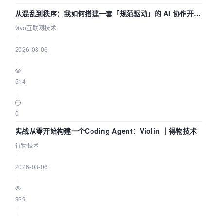
从混乱到秩序：我如何搭建一套「规范驱动」的 AI 协作开发
体系
vivo互联网技术
|
2026-08-06
|
514
|
0
实战从零开始构建一个Coding Agent：Violin ｜得物技术
得物技术
|
2026-08-06
|
329
|