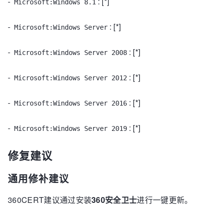
-
: [*]
Microsoft:Windows 8.1
-
: [*]
Microsoft:Windows Server
-
: [*]
Microsoft:Windows Server 2008
-
: [*]
Microsoft:Windows Server 2012
-
: [*]
Microsoft:Windows Server 2016
-
: [*]
Microsoft:Windows Server 2019
修复建议
通用修补建议
360CERT建议通过安装
360安全卫士
进行一键更新。