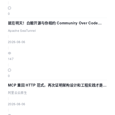
|
0
就在明天！白鲸开源与你相约 Community Over Code
Asia 2026 主题演讲！
Apache SeaTunnel
|
2026-08-06
|
147
|
0
MCP 重回 HTTP 范式，再次证明架构设计和工程实践才是稀
缺资源
阿里云云原生
|
2026-08-06
|