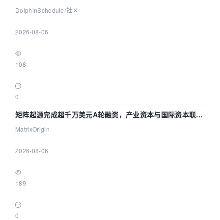
DataX 到 Spark、Flink 一次配置全打通
DolphinScheduler社区
|
2026-08-06
|
108
|
0
矩阵起源完成超千万美元A轮融资，产业资本与国际资本联手
押注企业级AI基础设施赛道
MatrixOrigin
|
2026-08-06
|
189
|
0