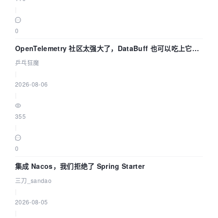
|
0
OpenTelemetry 社区太强大了，DataBuff 也可以吃上它的
eBPF 链路了
乒乓狂魔
|
2026-08-06
|
355
|
0
集成 Nacos，我们拒绝了 Spring Starter
三刀_sandao
|
2026-08-05
|