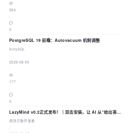
364
|
0
PostgreSQL 19 前瞻：Autovacuum 机制调整
IvorySQL
|
2026-08-05
|
177
|
0
LazyMind v0.2正式发布！｜双击安装，让 AI 从“给出答案”
走到“完成交付”
商汤万象开发者
|