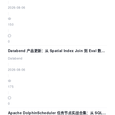
|
2026-08-06
|
150
|
0
Databend 产品更新：从 Spatial Index Join 到 Eval 数据
管道
Databend
|
2026-08-06
|
175
|
0
Apache DolphinScheduler 任务节点实战合集：从 SQL、