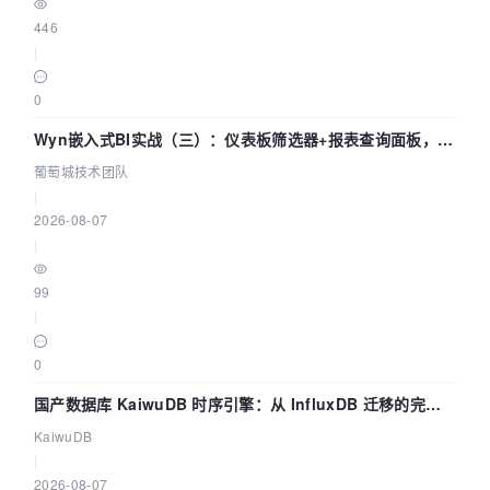
446
|
0
Wyn嵌入式BI实战（三）：仪表板筛选器+报表查询面板，参
数联动全闭环
葡萄城技术团队
|
2026-08-07
|
99
|
0
国产数据库 KaiwuDB 时序引擎：从 InfluxDB 迁移的完整
技术路径
KaiwuDB
|
2026-08-07