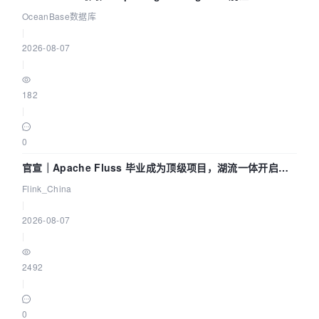
Agent 既当运动员又
OceanBase数据库
|
2026-08-07
|
182
|
0
官宣｜Apache Fluss 毕业成为顶级项目，湖流一体开启
Agentic Lake 全面实时化时代
Flink_China
|
2026-08-07
|
2492
|
0