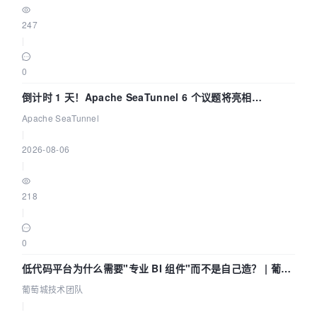
247
|
0
倒计时 1 天！Apache SeaTunnel 6 个议题将亮相
Community Over Code Asia 2026
Apache SeaTunnel
|
2026-08-06
|
218
|
0
低代码平台为什么需要"专业 BI 组件"而不是自己造？ | 葡萄
城技术团队
葡萄城技术团队
|