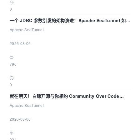
0
一个 JDBC 参数引发的架构演进：Apache SeaTunnel 如何
解决数据同步中的“定时 Flush”难题
Apache SeaTunnel
|
2026-08-06
|
796
|
0
就在明天！白鲸开源与你相约 Community Over Code
Asia 2026 主题演讲！
Apache SeaTunnel
|
2026-08-06
|
224