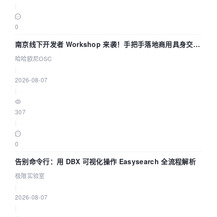
|
0
南京线下开发者 Workshop 来袭！手把手落地商用具身交互
智能 Agent 应用
哈哈欧尼OSC
|
2026-08-07
|
307
|
0
告别命令行：用 DBX 可视化操作 Easysearch 全流程解析
极限实验室
|
2026-08-07
|