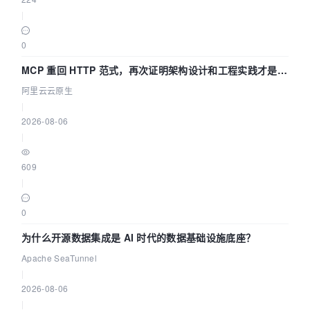
|
0
MCP 重回 HTTP 范式，再次证明架构设计和工程实践才是稀
缺资源
阿里云云原生
|
2026-08-06
|
609
|
0
为什么开源数据集成是 AI 时代的数据基础设施底座？
Apache SeaTunnel
|
2026-08-06
|