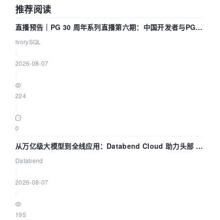
推荐阅读
直播预告｜PG 30 周年系列直播第六期：中国开发者与PG内
核——我们改得动吗？我们贡献了什么？
IvorySQL
|
2026-08-07
|
224
|
0
从万亿级大模型到全线应用：Databend Cloud 助力头部 AI
企业构建全链路 Trace 数据管道
Databend
|
2026-08-07
|
195