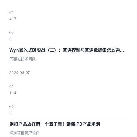
|
417
|
0
Wyn嵌入式BI实战（二）：直连模型与直连数据集怎么选，
参数为什么不生效？| 葡萄城技术团队
葡萄城技术团队
|
2026-08-07
|
114
|
0
别把产品放在同一个篮子里！读懂IPD产品规划
禅道项目管理软件