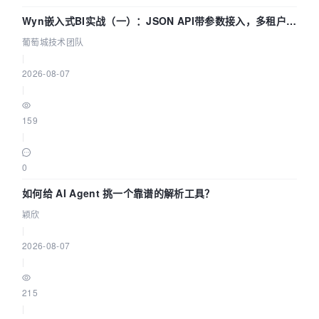
Wyn嵌入式BI实战（一）：JSON API带参数接入，多租户数
据源配置指南 | 葡萄城技术团队
葡萄城技术团队
|
2026-08-07
|
159
|
0
如何给 AI Agent 挑一个靠谱的解析工具？
颖欣
|
2026-08-07
|
215
|