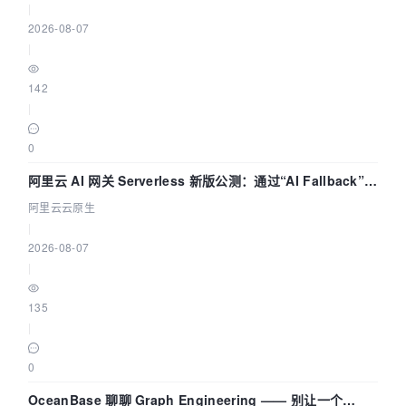
|
2026-08-07
|
142
|
0
阿里云 AI 网关 Serverless 新版公测：通过“AI Fallback”与
拓扑可视化构建 AI 流量治理底座
阿里云云原生
|
2026-08-07
|
135
|
0
OceanBase 聊聊 Graph Engineering —— 别让一个