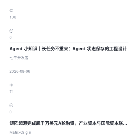
|
108
|
0
Agent 小知识｜长任务不重来：Agent 状态保存的工程设计
七牛开发者
|
2026-08-06
|
71
|
0
矩阵起源完成超千万美元A轮融资，产业资本与国际资本联手
押注企业级AI基础设施赛道
MatrixOrigin