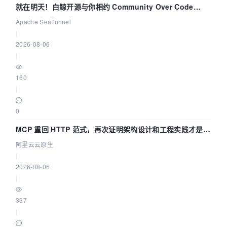
就在明天！白鲸开源与你相约 Community Over Code
Asia 2026 主题演讲！
Apache SeaTunnel
|
2026-08-06
|
160
|
0
MCP 重回 HTTP 范式，再次证明架构设计和工程实践才是稀
缺资源
阿里云云原生
|
2026-08-06
|
337
|