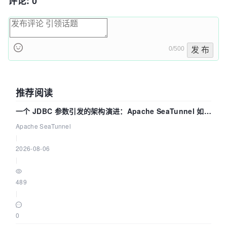
评论: 0
0/500
发 布
推荐阅读
一个 JDBC 参数引发的架构演进：Apache SeaTunnel 如何
解决数据同步中的“定时 Flush”难题
Apache SeaTunnel
|
2026-08-06
|
489
|
0