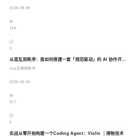
|
2026-08-06
|
189
|
0
从混乱到秩序：我如何搭建一套「规范驱动」的 AI 协作开发
体系
vivo互联网技术
|
2026-08-06
|
977
|
0
实战从零开始构建一个Coding Agent：Violin ｜得物技术