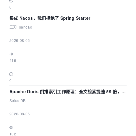
0
集成 Nacos，我们拒绝了 Spring Starter
三刀_sandao
|
2026-08-05
|
416
|
0
Apache Doris 倒排索引工作原理：全文检索提速 59 倍，点
查提速 14 倍
SelectDB
|
2026-08-05
|
102