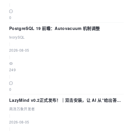
|
0
PostgreSQL 19 前瞻：Autovacuum 机制调整
IvorySQL
|
2026-08-05
|
249
|
0
LazyMind v0.2正式发布！｜双击安装，让 AI 从“给出答案”
走到“完成交付”
商汤万象开发者
|
2026-08-05
|