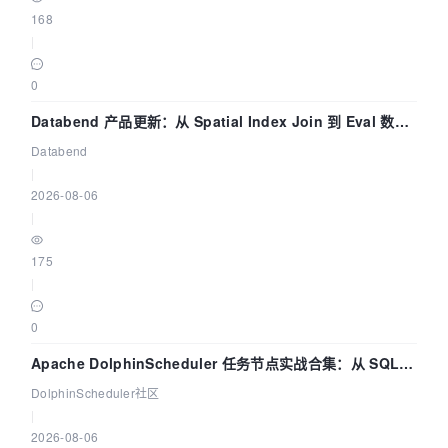
168
|
0
Databend 产品更新：从 Spatial Index Join 到 Eval 数据
管道
Databend
|
2026-08-06
|
175
|
0
Apache DolphinScheduler 任务节点实战合集：从 SQL、
DataX 到 Spark、Flink 一次配置全打通
DolphinScheduler社区
|
2026-08-06