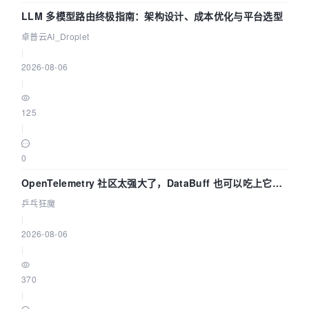
LLM 多模型路由终极指南：架构设计、成本优化与平台选型
卓普云AI_Droplet
|
2026-08-06
|
125
|
0
OpenTelemetry 社区太强大了，DataBuff 也可以吃上它的
eBPF 链路了
乒乓狂魔
|
2026-08-06
|
370
|