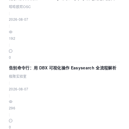
智能 Agent 应用
哈哈欧尼OSC
|
2026-08-07
|
192
|
0
告别命令行：用 DBX 可视化操作 Easysearch 全流程解析
极限实验室
|
2026-08-07
|
296
|
0