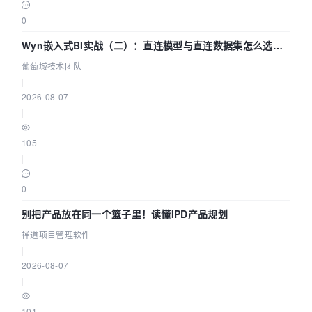
0
Wyn嵌入式BI实战（二）：直连模型与直连数据集怎么选，
参数为什么不生效？| 葡萄城技术团队
葡萄城技术团队
|
2026-08-07
|
105
|
0
别把产品放在同一个篮子里！读懂IPD产品规划
禅道项目管理软件
|
2026-08-07
|
101