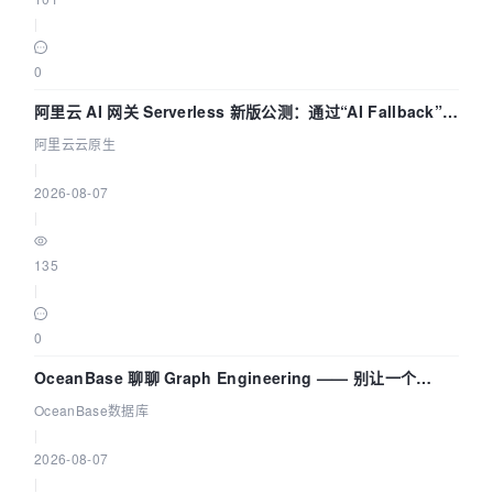
|
0
阿里云 AI 网关 Serverless 新版公测：通过“AI Fallback”与
拓扑可视化构建 AI 流量治理底座
阿里云云原生
|
2026-08-07
|
135
|
0
OceanBase 聊聊 Graph Engineering —— 别让一个
Agent 既当运动员又
OceanBase数据库
|
2026-08-07
|