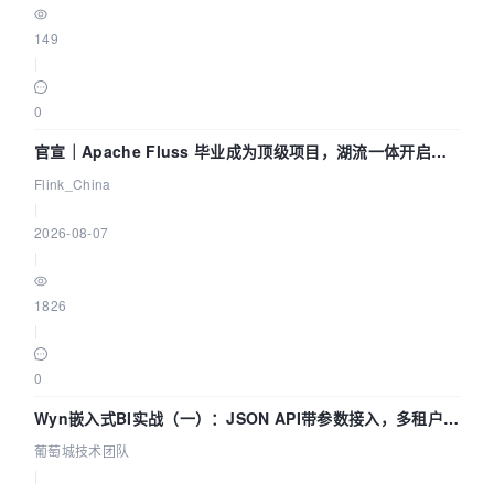
149
|
0
官宣｜Apache Fluss 毕业成为顶级项目，湖流一体开启
Agentic Lake 全面实时化时代
Flink_China
|
2026-08-07
|
1826
|
0
Wyn嵌入式BI实战（一）：JSON API带参数接入，多租户数
据源配置指南 | 葡萄城技术团队
葡萄城技术团队
|