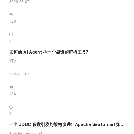
2026-08-07
|
126
|
0
如何给 AI Agent 挑一个靠谱的解析工具？
颖欣
|
2026-08-07
|
184
|
0
一个 JDBC 参数引发的架构演进：Apache SeaTunnel 如何
解决数据同步中的“定时 Flush”难题
Apache SeaTunnel