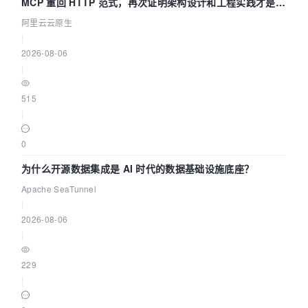
MCP 重回 HTTP 范式，再次证明架构设计和工程实践才是稀
缺资源
阿里云云原生
|
2026-08-06
|
515
|
0
为什么开源数据集成是 AI 时代的数据基础设施底座？
Apache SeaTunnel
|
2026-08-06
|
229
|