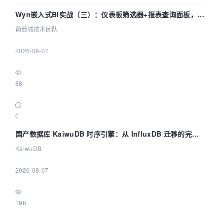
Wyn嵌入式BI实战（三）：仪表板筛选器+报表查询面板，参
数联动全闭环
葡萄城技术团队
|
2026-08-07
|
88
|
0
国产数据库 KaiwuDB 时序引擎：从 InfluxDB 迁移的完整
技术路径
KaiwuDB
|
2026-08-07
|
198
|