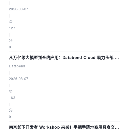
|
2026-08-07
|
127
|
0
从万亿级大模型到全线应用：Databend Cloud 助力头部 AI
企业构建全链路 Trace 数据管道
Databend
|
2026-08-07
|
163
|
0
南京线下开发者 Workshop 来袭！手把手落地商用具身交互