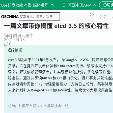
媒体矩阵
vOps研发效能
开源中国APP
切
登录
一篇文章带你搞懂 etcd 3.5 的核心特性
编辑:腾讯云原生
2021-06-18
0
etcd3.5版本于2021年6月发布，由Google、AWS、腾讯云
贡献，旨在提升开发者体验和Kubernetes支持。该版本支持GoM
语义，解决依赖管理痛点，并实现模块化拆分，优化读写性能
稳定性。通过共享读buffer和Txn接口优化，提升事务并发性
内存泄漏和死锁bug，增强运维能力，支持日志轮转、集群降
未来计划引入RangeStream和QoS特性，持续优化大规模集群
总结由社区平台通过AI大模型技术生成