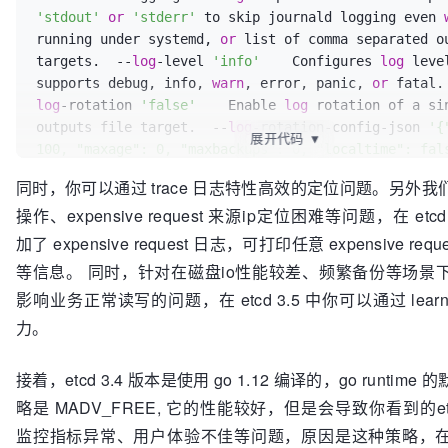
'stdout'
or
'stderr'
 to skip journald logging even 
running under systemd, 
or
 list of comma separated ou
targets.  --
log
-level 
'info'
    Configures 
log
 leve
supports debug, info, 
warn
, error, panic, 
or
 fatal.
log
-rotation 
'false'
    Enable 
log
 rotation of a si
outputs file target.  --
log
-rotation-config-json 
'{
展开代码
▼
100, "maxage": 0, "maxbackups": 0, "localtime": fals
"compress": false}'
    Configures 
log
 rotation 
if
 e
同时，你可以通过 trace 日志特性高效的定位问题。另外
a JSON logger config. MaxSize(MB), MaxAge(days,
0
=
no
操作、expensive request 来源ip定位困难等问题，在 etc
MaxBackups(
0
=
no
 limit), LocalTime(
use
 computers 
loc
Compress(gzip)
加了 expensive request 日志，可打印任意 expensive requ
等信息。 同时，针对在磁盘io性能较差、频繁备份等场景
影响业务正常读写的问题，在 etcd 3.5 中你可以通过 lear
力。
接着，etcd 3.4 版本是使用 go 1.12 编译的，go runtim
略是 MADV_FREE, 它的性能较好，但是会导致你看到的e
监控指标异常、用户体验不佳等问题，原因是这种策略，