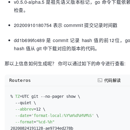
v0.5.0-alpha.5 是祖先语义版本标记，go 命令下
检查。
20200910180754 表示 commmit 提交记录时间戳
dd1b699fc489 是 commit 记录 hash 值的前12位，g
hash 值从 git 中下载对应的版本的代码。
那以上信息如何生成呢？ 你可以通过如下的命令进行查看:
Routeros
代码解读
% 
TZ
=UTC git --no-pager show \

  --quiet \

--abbrev
=12 \

--date
=
'format-local:%Y%m%d%H%M%S'
 \

--format
=
"%cd-%h"