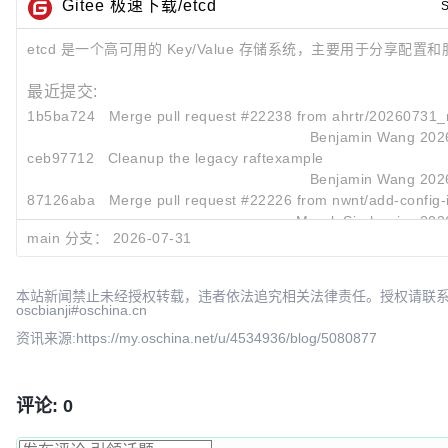
Gitee 极速下载/etcd
S
etcd 是一个高可用的 Key/Value 存储系统，主要用于分享配置
最近提交:
1b5ba724
Merge pull request #22238 from ahrtr/20260731_r
Benjamin Wang
202
ceb97712
Cleanup the legacy raftexample
Benjamin Wang
202
87126aba
Merge pull request #22226 from nwnt/add-config-i
Marek Siarkowicz
202
main 分支：
2026-07-31
本站新闻禁止未经授权转载，违者依法追究相关法律责任。授权请联
oscbianji#oschina.cn
资讯来源:https://my.oschina.net/u/4534936/blog/5080877
评论: 0