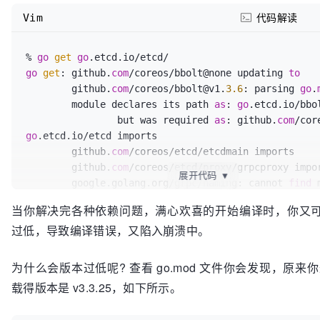
Vim
代码解读
% 
go
get
go
go
get
: github.
com
/coreos/bbolt@none updating 
to
	github.
com
/coreos/bbolt@v1.
3.6
: parsing 
go
.
	module declares its path 
as
: 
go
.etcd.io/bbol
	        but was required 
as
: github.
com
go
.etcd.io/etcd imports

	github.
com
/coreos/etcd/etcdmain imports

	github.
com
/coreos/etcd/proxy/grpcproxy impor
展开代码
▼
	google.golang.org/grpc/naming: cannot 
find
 
当你解决完各种依赖问题，满心欢喜的开始编译时，你又
过低，导致编译错误，又陷入崩溃中。
为什么会版本过低呢? 查看 go.mod 文件你会发现，原来你最后
载得版本是 v3.3.25，如下所示。