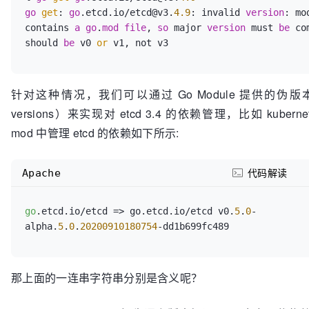
go
get
: 
go
.etcd.io/etcd@v3.
4.9
: invalid 
version
: mod
contains 
a
go
.
mod
file
, 
so
 major 
version
 must 
be
 co
should 
be
 v0 
or
针对这种情况，我们可以通过 Go Module 提供的伪版本号
versions）来实现对 etcd 3.4 的依赖管理，比如 kuberne
mod 中管理 etcd 的依赖如下所示:
Apache
代码解读
go
.etcd.io/etcd => go.etcd.io/etcd v0.
5
.
0
-
alpha.
5
.
0
.
20200910180754
那上面的一连串字符串分别是含义呢？