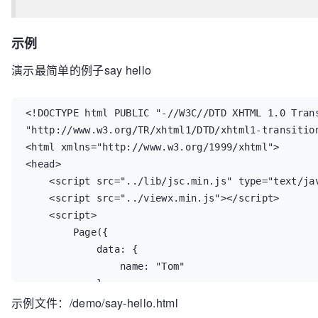
示例
演示最简单的例子say hello
<!DOCTYPE html PUBLIC "-//W3C//DTD XHTML 1.0 Trans
"http://www.w3.org/TR/xhtml1/DTD/xhtml1-transition
<html xmlns="http://www.w3.org/1999/xhtml">

<head>

    <script src="../lib/jsc.min.js" type="text/javascript"></script>

    <script src="../viewx.min.js"></script>

    <script>

        Page({

            data: {

                name: "Tom"

            }

示例文件：/demo/say-hello.html
        })

    </script>
