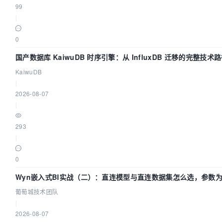
99
|
0
国产数据库 KaiwuDB 时序引擎：从 InfluxDB 迁移的完整技术
KaiwuDB
|
2026-08-07
|
293
|
0
Wyn嵌入式BI实战（二）：直连模型与直连数据集怎么选，参数
不生效？| 葡萄城技术团队
葡萄城技术团队
|
2026-08-07