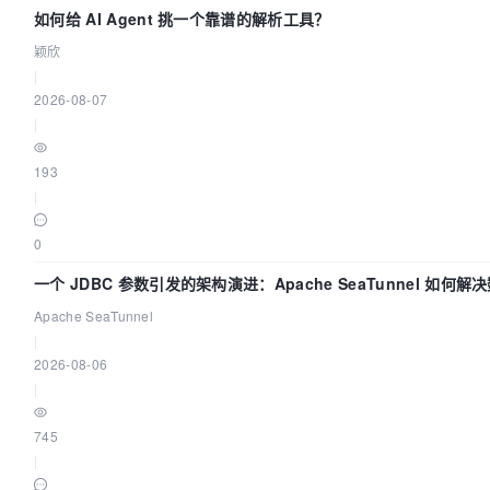
如何给 AI Agent 挑一个靠谱的解析工具？
颖欣
|
2026-08-07
|
193
|
0
一个 JDBC 参数引发的架构演进：Apache SeaTunnel 如何解
同步中的“定时 Flush”难题
Apache SeaTunnel
|
2026-08-06
|
745
|