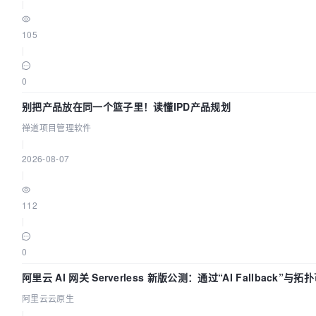
|
105
|
0
别把产品放在同一个篮子里！读懂IPD产品规划
禅道项目管理软件
|
2026-08-07
|
112
|
0
阿里云 AI 网关 Serverless 新版公测：通过“AI Fallback”与拓
化构建 AI 流量治理底座
阿里云云原生
|