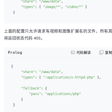
"share"
: 
"/www/data"
,

"types"
: [ 
"image/*"
, 
"video/*"
 ]

  }
上面的配置只允许请求有视频和图像扩展名的文件，所有
将返回状态代码 403。
Prolog
代码解读
复
 {

"share"
: 
"/www/data"
,

"types"
: [ 
"!application/x-httpd-php"
 ],

"fallback"
: {

"pass"
: 
"applications/php"
      }
