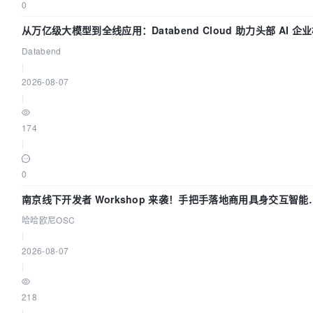
0
从万亿级大模型到全线应用：Databend Cloud 助力头部 AI 企
全链路 Trace 数据管道
Databend
|
2026-08-07
|
174
|
0
南京线下开发者 Workshop 来袭！手把手落地商用具身交互智能
Agent 应用
哈哈欧尼OSC
|
2026-08-07
|
218
|