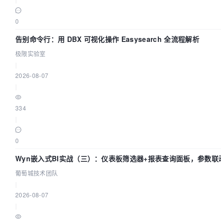
0
告别命令行：用 DBX 可视化操作 Easysearch 全流程解析
极限实验室
|
2026-08-07
|
334
|
0
Wyn嵌入式BI实战（三）：仪表板筛选器+报表查询面板，参数联
闭环
葡萄城技术团队
|
2026-08-07
|