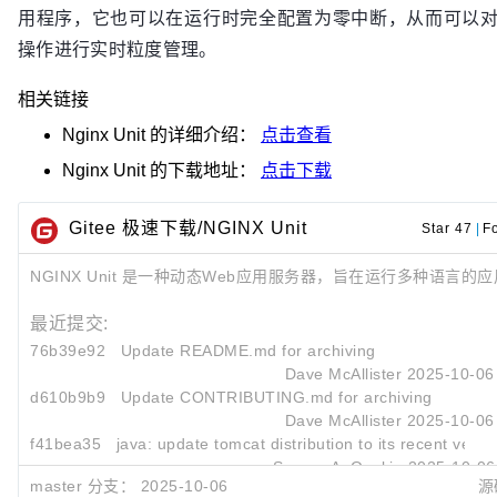
用程序，它也可以在运行时完全配置为零中断，从而可以
操作进行实时粒度管理。
相关链接
Nginx Unit
的详细介绍：
点击查看
Nginx Unit
的下载地址：
点击下载
Gitee 极速下载/NGINX Unit
Star 47
|
F
NGINX Unit 是一种动态Web应用服务器，旨在运行多种语言的
最近提交:
76b39e92
Update README.md for archiving
Dave McAllister
2025-10-06
d610b9b9
Update CONTRIBUTING.md for archiving
Dave McAllister
2025-10-06
f41bea35
java: update tomcat distribution to its recent versio
Sergey A. Osokin
2025-10-06
master 分支：
2025-10-06
源