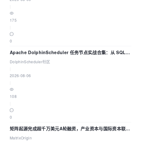
|
175
|
0
Apache DolphinScheduler 任务节点实战合集：从 SQL、
DataX 到 Spark、Flink 一次配置全打通
DolphinScheduler社区
|
2026-08-06
|
108
|
0
矩阵起源完成超千万美元A轮融资，产业资本与国际资本联手
押注企业级AI基础设施赛道
MatrixOrigin