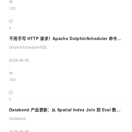
122
|
0
不用手写 HTTP 请求！Apache DolphinScheduler 命令行
dsctl 两分钟上手
DolphinScheduler社区
|
2026-08-06
|
150
|
0
Databend 产品更新：从 Spatial Index Join 到 Eval 数据
管道
Databend
|
2026-08-06