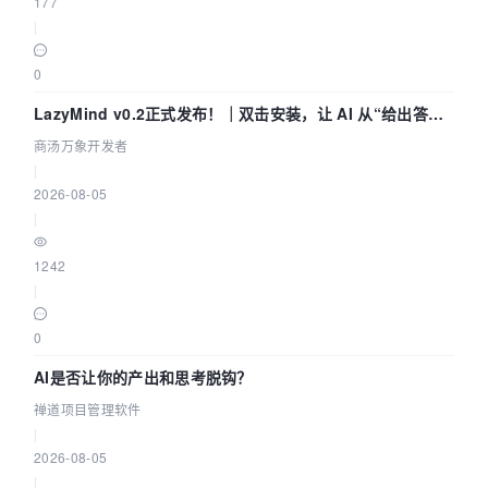
177
|
0
LazyMind v0.2正式发布！｜双击安装，让 AI 从“给出答案”
走到“完成交付”
商汤万象开发者
|
2026-08-05
|
1242
|
0
AI是否让你的产出和思考脱钩？
禅道项目管理软件
|
2026-08-05
|