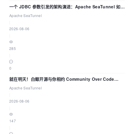
一个 JDBC 参数引发的架构演进：Apache SeaTunnel 如何
解决数据同步中的“定时 Flush”难题
Apache SeaTunnel
|
2026-08-06
|
285
|
0
就在明天！白鲸开源与你相约 Community Over Code
Asia 2026 主题演讲！
Apache SeaTunnel
|
2026-08-06
|
147
|