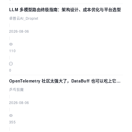
LLM 多模型路由终极指南：架构设计、成本优化与平台选型
卓普云AI_Droplet
|
2026-08-06
|
110
|
0
OpenTelemetry 社区太强大了，DataBuff 也可以吃上它的
eBPF 链路了
乒乓狂魔
|
2026-08-06
|
355
|