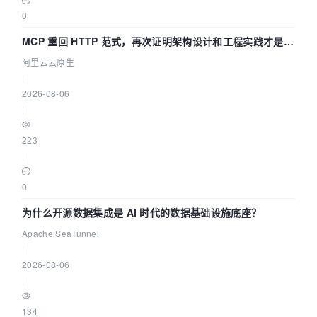
0
MCP 重回 HTTP 范式，再次证明架构设计和工程实践才是稀
缺资源
阿里云云原生
|
2026-08-06
|
223
|
0
为什么开源数据集成是 AI 时代的数据基础设施底座？
Apache SeaTunnel
|
2026-08-06
|
134