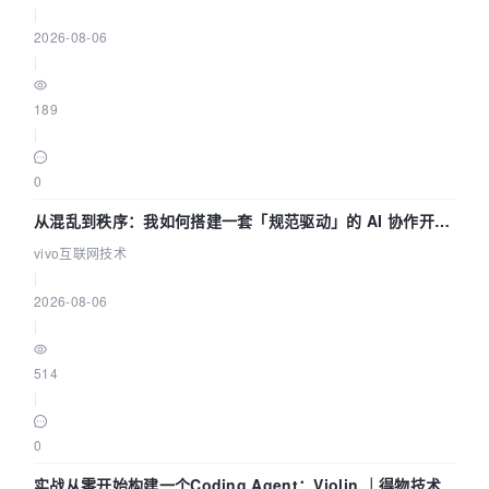
|
2026-08-06
|
189
|
0
从混乱到秩序：我如何搭建一套「规范驱动」的 AI 协作开发
体系
vivo互联网技术
|
2026-08-06
|
514
|
0
实战从零开始构建一个Coding Agent：Violin ｜得物技术