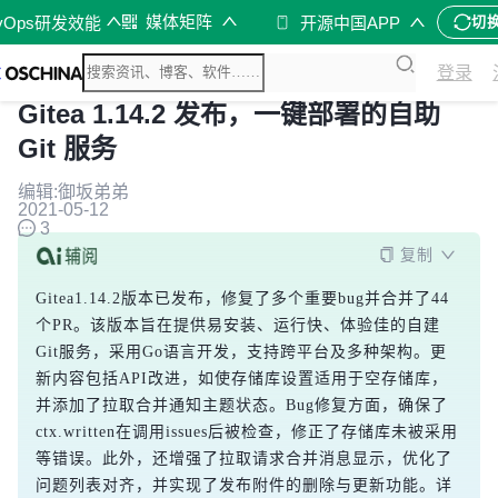
媒体矩阵
vOps研发效能
开源中国APP
切
登录
Gitea 1.14.2 发布，一键部署的自助
Git 服务
编辑:御坂弟弟
2021-05-12
3
复制
Gitea1.14.2版本已发布，修复了多个重要bug并合并了44
个PR。该版本旨在提供易安装、运行快、体验佳的自建
Git服务，采用Go语言开发，支持跨平台及多种架构。更
新内容包括API改进，如使存储库设置适用于空存储库，
并添加了拉取合并通知主题状态。Bug修复方面，确保了
ctx.written在调用issues后被检查，修正了存储库未被采用
等错误。此外，还增强了拉取请求合并消息显示，优化了
问题列表对齐，并实现了发布附件的删除与更新功能。详