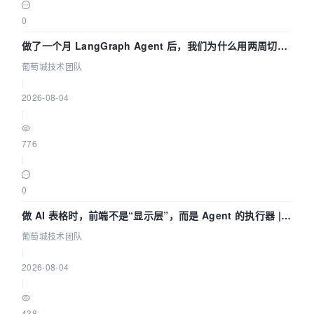
0
做了一个月 LangGraph Agent 后，我们为什么用两周切到
了 Skill？ | 葡萄城技术团队
葡萄城技术团队
|
2026-08-04
|
776
|
0
做 AI 表格时，前端不是“显示层”，而是 Agent 的执行器 |
葡萄城技术团队
葡萄城技术团队
|
2026-08-04
|
438