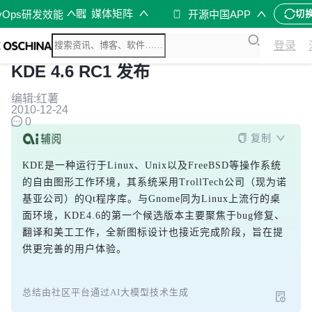
媒体矩阵
vOps研发效能
开源中国APP
切
登录
KDE 4.6 RC1 发布
编辑:红薯
2010-12-24
0
复制
KDE是一种运行于Linux、Unix以及FreeBSD等操作系统
的自由图形工作环境，其系统采用TrollTech公司（现为诺
基亚公司）的Qt程序库。与Gnome同为Linux上流行的桌
面环境，KDE4.6的第一个候选版本主要聚焦于bug修复、
翻译和美工工作，全新图标设计也接近完成阶段，旨在提
供更完善的用户体验。
总结由社区平台通过AI大模型技术生成