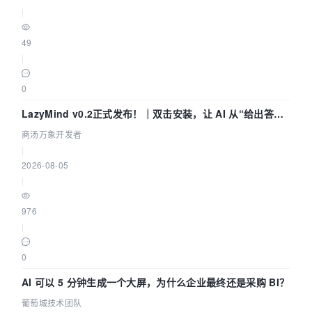
|
49
|
0
LazyMind v0.2正式发布！｜双击安装，让 AI 从“给出答案”
走到“完成交付”
商汤万象开发者
|
2026-08-05
|
976
|
0
AI 可以 5 分钟生成一个大屏，为什么企业最终还是采购 BI？
葡萄城技术团队