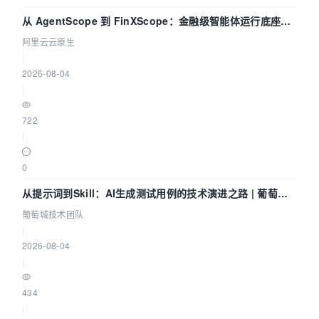
从 AgentScope 到 FinXScope：金融级智能体运行底座的
演进与实践
阿里云云原生
|
2026-08-04
|
722
|
0
从提示词到Skill：AI生成测试用例的技术演进之路 | 葡萄城
技术团队
葡萄城技术团队
|
2026-08-04
|
434
|