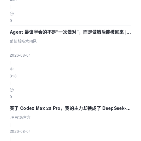
|
0
Agent 最该学会的不是“一次做对”，而是做错后能撤回来 |
葡萄城技术团队
葡萄城技术团队
|
2026-08-04
|
318
|
0
买了 Codex Max 20 Pro，我的主力却换成了 DeepSeek-
V4-Flash——因为它快得不可思议
JEECG官方
|
2026-08-04
|