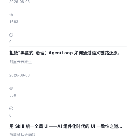
2026-08-03
|
1683
|
0
拒绝“黑盒式”治理：AgentLoop 如何通过语义链路还原，精
准发现 AI 调用中的敏感数据泄漏？
阿里云云原生
|
2026-08-03
|
558
|
0
用 Skill 统一全局 UI——AI 组件化时代的 UI 一致性之道
（五） | 葡萄城技术团队
葡萄城技术团队