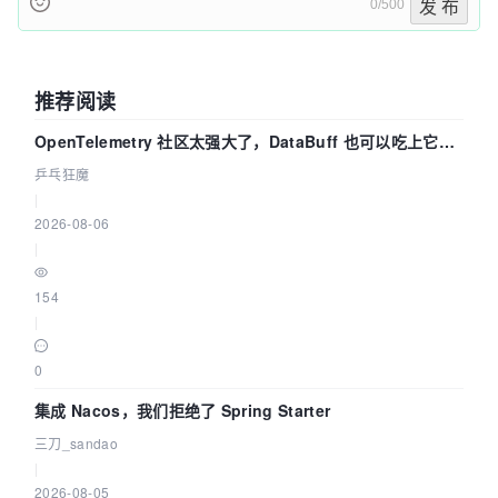
0/500
发 布
推荐阅读
OpenTelemetry 社区太强大了，DataBuff 也可以吃上它的
eBPF 链路了
乒乓狂魔
|
2026-08-06
|
154
|
0
集成 Nacos，我们拒绝了 Spring Starter
三刀_sandao
|
2026-08-05