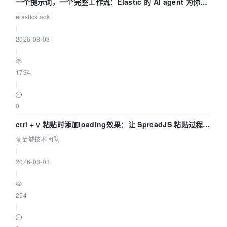
一个提示词，一个完整工作流：Elastic 的 AI agent 为你编
写自动化流程
elasticstack
|
2026-08-03
|
1794
|
0
ctrl + v 粘贴时添加loading效果：让 SpreadJS 粘贴过程可
感知 | 葡萄城技术团队
葡萄城技术团队
|
2026-08-03
|
254
|