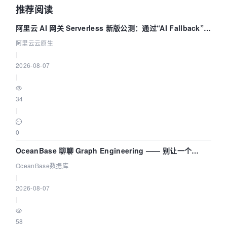
推荐阅读
阿里云 AI 网关 Serverless 新版公测：通过“AI Fallback”与
拓扑可视化构建 AI 流量治理底座
阿里云云原生
|
2026-08-07
|
34
|
0
OceanBase 聊聊 Graph Engineering —— 别让一个
Agent 既当运动员又
OceanBase数据库
|
2026-08-07
|
58