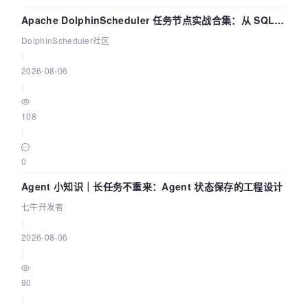
Apache DolphinScheduler 任务节点实战合集：从 SQL、
DataX 到 Spark、Flink 一次配置全打通
DolphinScheduler社区
|
2026-08-06
|
108
|
0
Agent 小知识｜长任务不重来：Agent 状态保存的工程设计
七牛开发者
|
2026-08-06
|
80
|