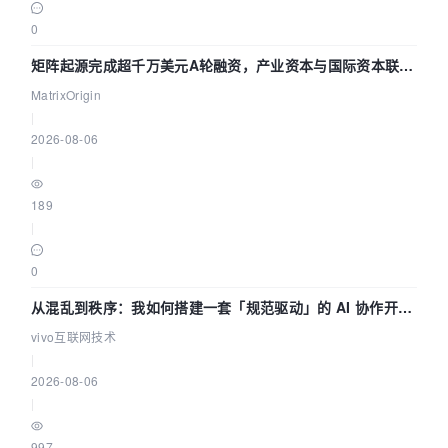
0
矩阵起源完成超千万美元A轮融资，产业资本与国际资本联手
押注企业级AI基础设施赛道
MatrixOrigin
|
2026-08-06
|
189
|
0
从混乱到秩序：我如何搭建一套「规范驱动」的 AI 协作开发
体系
vivo互联网技术
|
2026-08-06
|
997