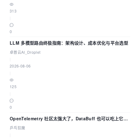
313
|
0
LLM 多模型路由终极指南：架构设计、成本优化与平台选型
卓普云AI_Droplet
|
2026-08-06
|
125
|
0
OpenTelemetry 社区太强大了，DataBuff 也可以吃上它的
eBPF 链路了
乒乓狂魔
|