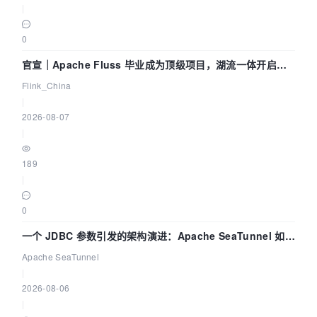
|
0
官宣｜Apache Fluss 毕业成为顶级项目，湖流一体开启
Agentic Lake 全面实时化时代
Flink_China
|
2026-08-07
|
189
|
0
一个 JDBC 参数引发的架构演进：Apache SeaTunnel 如何
解决数据同步中的“定时 Flush”难题
Apache SeaTunnel
|
2026-08-06
|