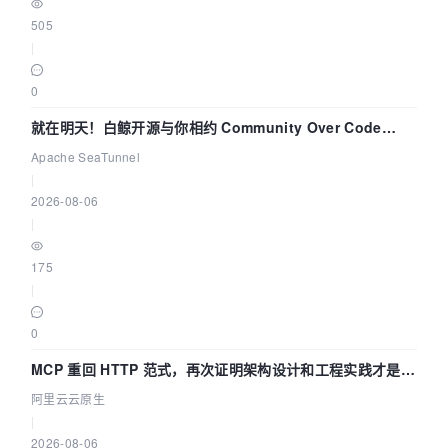
505
|
0
就在明天！白鲸开源与你相约 Community Over Code
Asia 2026 主题演讲！
Apache SeaTunnel
|
2026-08-06
|
175
|
0
MCP 重回 HTTP 范式，再次证明架构设计和工程实践才是稀
缺资源
阿里云云原生
|
2026-08-06