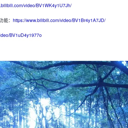
w.bilibili.com/video/BV1WK4y1U7Jh/
L功能：
https://www.bilibili.com/video/BV1Br4y1A7JD/
m/video/BV1uD4y1977o