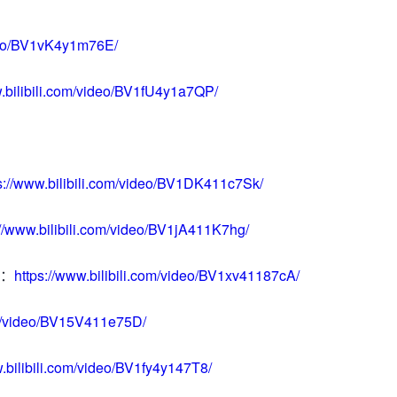
ideo/BV1vK4y1m76E/
w.bilibili.com/video/BV1fU4y1a7QP/
s://www.bilibili.com/video/BV1DK411c7Sk/
://www.bilibili.com/video/BV1jA411K7hg/
：
https://www.bilibili.com/video/BV1xv41187cA/
com/video/BV15V411e75D/
w.bilibili.com/video/BV1fy4y147T8/