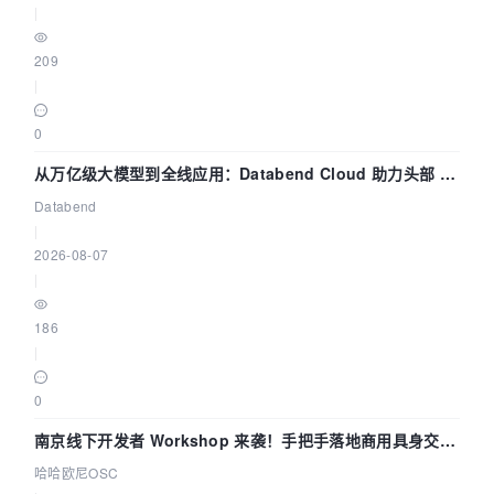
|
209
|
0
从万亿级大模型到全线应用：Databend Cloud 助力头部 AI
企业构建全链路 Trace 数据管道
Databend
|
2026-08-07
|
186
|
0
南京线下开发者 Workshop 来袭！手把手落地商用具身交互
智能 Agent 应用
哈哈欧尼OSC