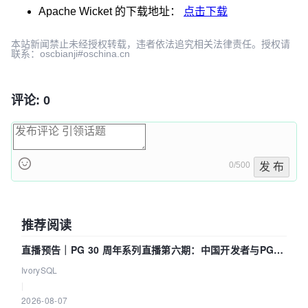
Apache Wicket
的下载地址：
点击下载
本站新闻禁止未经授权转载，违者依法追究相关法律责任。授权请
联系：oscbianji#oschina.cn
评论: 0
0/500
发 布
推荐阅读
直播预告｜PG 30 周年系列直播第六期：中国开发者与PG内
核——我们改得动吗？我们贡献了什么？
IvorySQL
|
2026-08-07