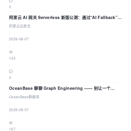
0
阿里云 AI 网关 Serverless 新版公测：通过“AI Fallback”与
拓扑可视化构建 AI 流量治理底座
阿里云云原生
|
2026-08-07
|
135
|
0
OceanBase 聊聊 Graph Engineering —— 别让一个
Agent 既当运动员又
OceanBase数据库
|
2026-08-07
|
167