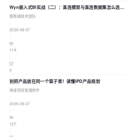
Wyn嵌入式BI实战（二）：直连模型与直连数据集怎么选，
参数为什么不生效？| 葡萄城技术团队
葡萄城技术团队
|
2026-08-07
|
114
|
0
别把产品放在同一个篮子里！读懂IPD产品规划
禅道项目管理软件
|
2026-08-07
|
127
|