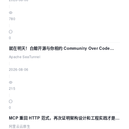
|
780
|
0
就在明天！白鲸开源与你相约 Community Over Code
Asia 2026 主题演讲！
Apache SeaTunnel
|
2026-08-06
|
215
|
0
MCP 重回 HTTP 范式，再次证明架构设计和工程实践才是稀
缺资源
阿里云云原生