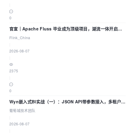
|
0
官宣｜Apache Fluss 毕业成为顶级项目，湖流一体开启
Agentic Lake 全面实时化时代
Flink_China
|
2026-08-07
|
2375
|
0
Wyn嵌入式BI实战（一）：JSON API带参数接入，多租户数
据源配置指南 | 葡萄城技术团队
葡萄城技术团队
|
2026-08-07
|