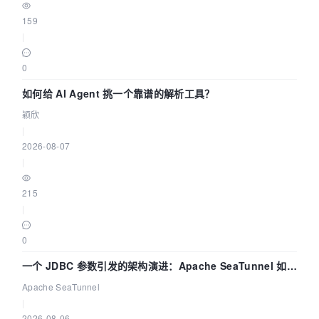
159
|
0
如何给 AI Agent 挑一个靠谱的解析工具？
颖欣
|
2026-08-07
|
215
|
0
一个 JDBC 参数引发的架构演进：Apache SeaTunnel 如何
解决数据同步中的“定时 Flush”难题
Apache SeaTunnel
|
2026-08-06