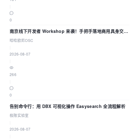
|
0
南京线下开发者 Workshop 来袭！手把手落地商用具身交互
智能 Agent 应用
哈哈欧尼OSC
|
2026-08-07
|
266
|
0
告别命令行：用 DBX 可视化操作 Easysearch 全流程解析
极限实验室
|
2026-08-07
|