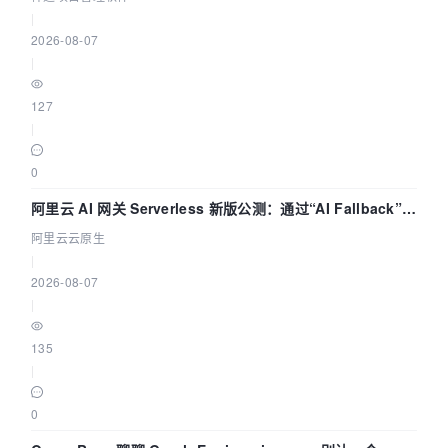
|
2026-08-07
|
127
|
0
阿里云 AI 网关 Serverless 新版公测：通过“AI Fallback”与
拓扑可视化构建 AI 流量治理底座
阿里云云原生
|
2026-08-07
|
135
|
0