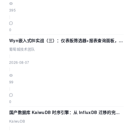
395
|
0
Wyn嵌入式BI实战（三）：仪表板筛选器+报表查询面板，参
数联动全闭环
葡萄城技术团队
|
2026-08-07
|
99
|
0
国产数据库 KaiwuDB 时序引擎：从 InfluxDB 迁移的完整
技术路径
KaiwuDB
|