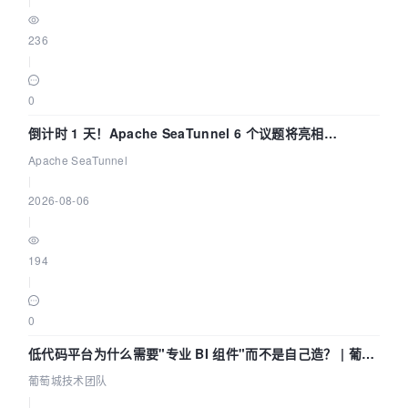
236
|
0
倒计时 1 天！Apache SeaTunnel 6 个议题将亮相
Community Over Code Asia 2026
Apache SeaTunnel
|
2026-08-06
|
194
|
0
低代码平台为什么需要"专业 BI 组件"而不是自己造？ | 葡萄
城技术团队
葡萄城技术团队
|