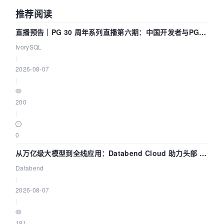
推荐阅读
直播预告｜PG 30 周年系列直播第六期：中国开发者与PG内
核——我们改得动吗？我们贡献了什么？
IvorySQL
|
2026-08-07
|
200
|
0
从万亿级大模型到全线应用：Databend Cloud 助力头部 AI
企业构建全链路 Trace 数据管道
Databend
|
2026-08-07
|
181