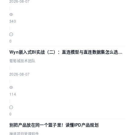
2026-08-07
|
340
|
0
Wyn嵌入式BI实战（二）：直连模型与直连数据集怎么选，
参数为什么不生效？| 葡萄城技术团队
葡萄城技术团队
|
2026-08-07
|
114
|
0
别把产品放在同一个篮子里！读懂IPD产品规划
禅道项目管理软件