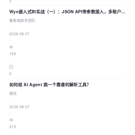
0
Wyn嵌入式BI实战（一）：JSON API带参数接入，多租户数
据源配置指南 | 葡萄城技术团队
葡萄城技术团队
|
2026-08-07
|
159
|
0
如何给 AI Agent 挑一个靠谱的解析工具？
颖欣
|
2026-08-07
|
215
|