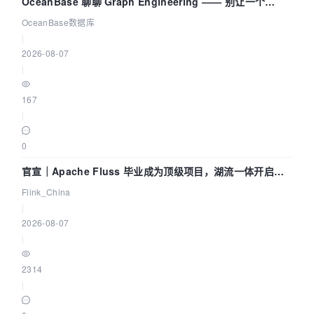
OceanBase 聊聊 Graph Engineering —— 别让一个
Agent 既当运动员又
OceanBase数据库
|
2026-08-07
|
167
|
0
官宣｜Apache Fluss 毕业成为顶级项目，湖流一体开启
Agentic Lake 全面实时化时代
Flink_China
|
2026-08-07
|
2314
|