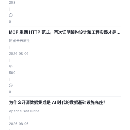
208
|
0
MCP 重回 HTTP 范式，再次证明架构设计和工程实践才是稀
缺资源
阿里云云原生
|
2026-08-06
|
580
|
0
为什么开源数据集成是 AI 时代的数据基础设施底座？
Apache SeaTunnel
|
2026-08-06
|