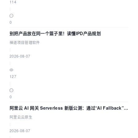
114
|
0
别把产品放在同一个篮子里！读懂IPD产品规划
禅道项目管理软件
|
2026-08-07
|
127
|
0
阿里云 AI 网关 Serverless 新版公测：通过“AI Fallback”与
拓扑可视化构建 AI 流量治理底座
阿里云云原生
|
2026-08-07
|