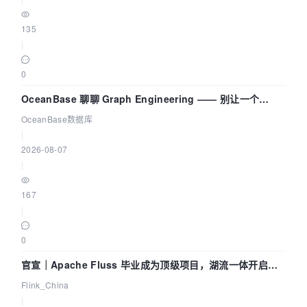
135
|
0
OceanBase 聊聊 Graph Engineering —— 别让一个
Agent 既当运动员又
OceanBase数据库
|
2026-08-07
|
167
|
0
官宣｜Apache Fluss 毕业成为顶级项目，湖流一体开启
Agentic Lake 全面实时化时代
Flink_China
|