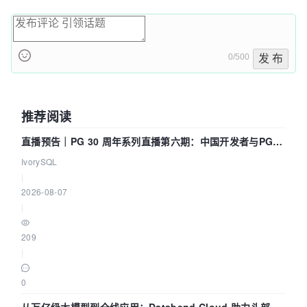
0/500
发 布
推荐阅读
直播预告｜PG 30 周年系列直播第六期：中国开发者与PG内
核——我们改得动吗？我们贡献了什么？
IvorySQL
|
2026-08-07
|
209
|
0