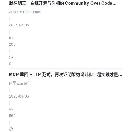
就在明天！白鲸开源与你相约 Community Over Code
Asia 2026 主题演讲！
Apache SeaTunnel
|
2026-08-06
|
208
|
0
MCP 重回 HTTP 范式，再次证明架构设计和工程实践才是稀
缺资源
阿里云云原生
|
2026-08-06
|
580
|