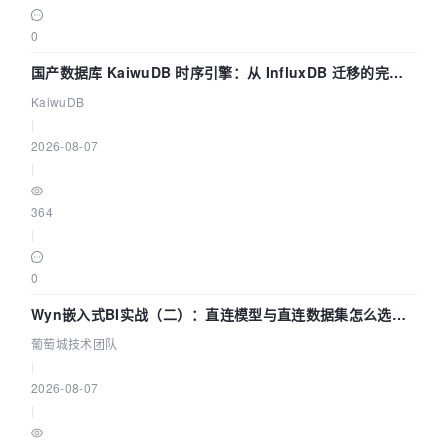
0
国产数据库 KaiwuDB 时序引擎：从 InfluxDB 迁移的完整
技术路径
KaiwuDB
|
2026-08-07
|
364
|
0
Wyn嵌入式BI实战（二）：直连模型与直连数据集怎么选，
参数为什么不生效？| 葡萄城技术团队
葡萄城技术团队
|
2026-08-07
|