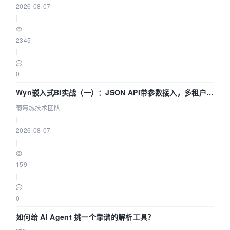
2026-08-07
|
2345
|
0
Wyn嵌入式BI实战（一）：JSON API带参数接入，多租户数
据源配置指南 | 葡萄城技术团队
葡萄城技术团队
|
2026-08-07
|
159
|
0
如何给 AI Agent 挑一个靠谱的解析工具？