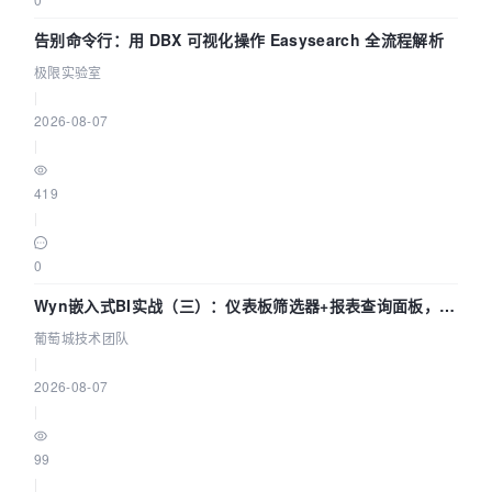
告别命令行：用 DBX 可视化操作 Easysearch 全流程解析
极限实验室
|
2026-08-07
|
419
|
0
Wyn嵌入式BI实战（三）：仪表板筛选器+报表查询面板，参
数联动全闭环
葡萄城技术团队
|
2026-08-07
|
99
|