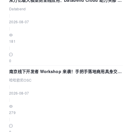
从万亿级大模型到全线应用：Databend Cloud 助力头部 AI
企业构建全链路 Trace 数据管道
Databend
|
2026-08-07
|
181
|
0
南京线下开发者 Workshop 来袭！手把手落地商用具身交互
智能 Agent 应用
哈哈欧尼OSC
|
2026-08-07
|
279
|
0