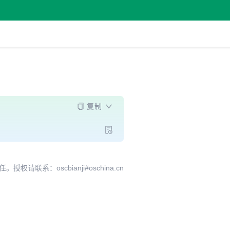
复制
系：oscbianji#oschina.cn