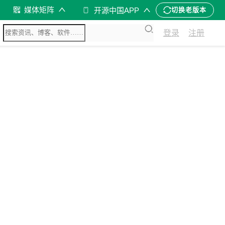
媒体矩阵
开源中国APP
切换老版本
登录
注册