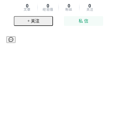
0
0
0
0
文章
经验值
粉丝
关注
+ 关注
私 信