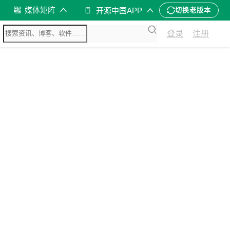
媒体矩阵
开源中国APP
切换老版本
登录
注册