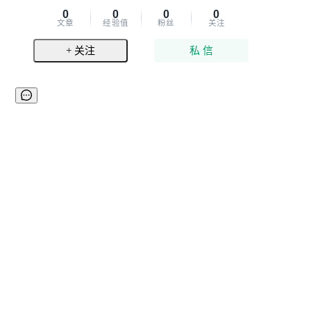
0
0
0
0
文章
经验值
粉丝
关注
+ 关注
私 信