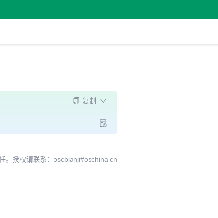
复制
系：oscbianji#oschina.cn