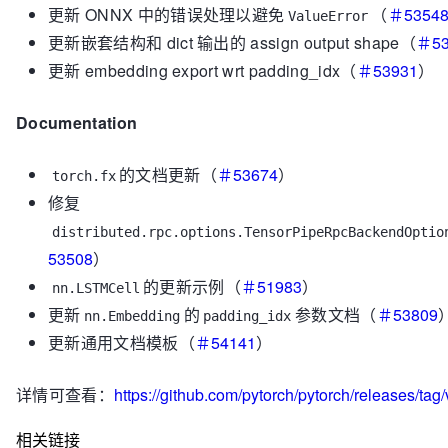
更新 ONNX 中的错误处理以避免
（
＃5354
ValueError
更新嵌套结构和 dict 输出的 assign output shape（
＃53
更新 embedding export wrt padding_idx（
＃53931
）
Documentation
的文档更新（
＃53674
）
torch.fx
修复
distributed.rpc.options.TensorPipeRpcBackendOptio
53508
）
的更新示例（
＃51983
）
nn.LSTMCell
更新
的
参数文档（
＃53809
nn.Embedding
padding_idx
更新通用文档模板（
＃54141
）
详情可查看：
https://github.com/pytorch/pytorch/releases/tag/
相关链接