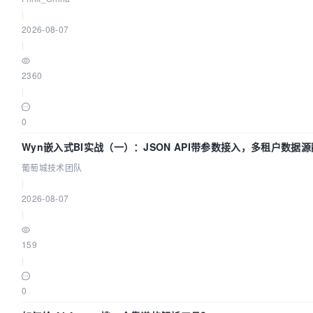
|
2026-08-07
|
2360
|
0
Wyn嵌入式BI实战（一）：JSON API带参数接入，多租户数据源
团队
葡萄城技术团队
|
2026-08-07
|
159
|
0