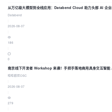
从万亿级大模型到全线应用：Databend Cloud 助力头部 AI 企业
管道
Databend
|
2026-08-07
|
186
|
0
南京线下开发者 Workshop 来袭！手把手落地商用具身交互智能 A
哈哈欧尼OSC
|
2026-08-07
|
279
|