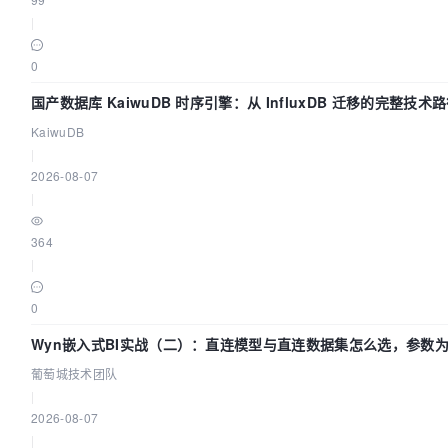
|
0
国产数据库 KaiwuDB 时序引擎：从 InfluxDB 迁移的完整技术
KaiwuDB
|
2026-08-07
|
364
|
0
Wyn嵌入式BI实战（二）：直连模型与直连数据集怎么选，参数为
技术团队
葡萄城技术团队
|
2026-08-07
|