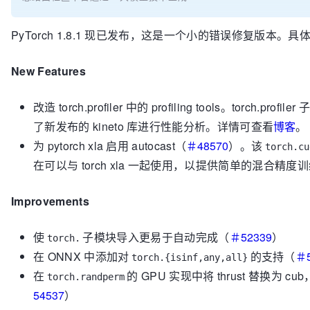
PyTorch 1.8.1 现已发布，这是一个小的错误修复版本。
New Features
改造 torch.profiler 中的 profiling tools。torch.p
了新发布的 kineto 库进行性能分析。详情可查看
博客
。
为 pytorch xla 启用 autocast（
＃48570
）。该
torch.cu
在可以与 torch xla 一起使用，以提供简单的混合精度
Improvements
使
子模块导入更易于自动完成（
＃52339
）
torch.
在 ONNX 中添加对
的支持（
＃5
torch.{isinf,any,all}
在
的 GPU 实现中将 thrust 替换为 
torch.randperm
54537
）