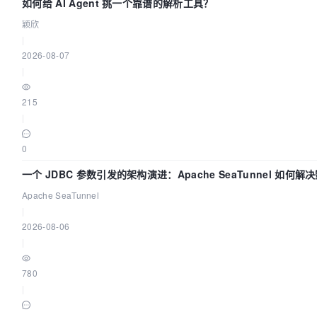
如何给 AI Agent 挑一个靠谱的解析工具？
颖欣
|
2026-08-07
|
215
|
0
一个 JDBC 参数引发的架构演进：Apache SeaTunnel 如何
Flush”难题
Apache SeaTunnel
|
2026-08-06
|
780
|