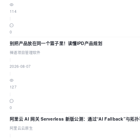
114
|
0
别把产品放在同一个篮子里！读懂IPD产品规划
禅道项目管理软件
|
2026-08-07
|
127
|
0
阿里云 AI 网关 Serverless 新版公测：通过“AI Fallback”
底座
阿里云云原生
|