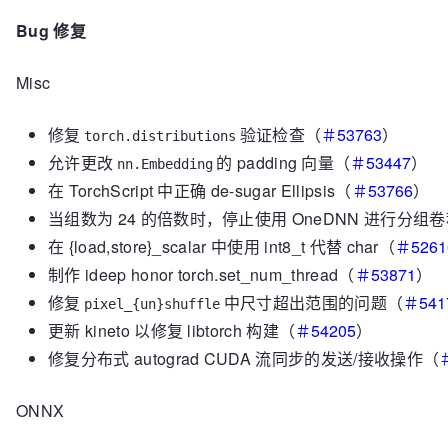
Bug 修复
Misc
修复
验证检查（
＃53763
）
torch.distributions
允许更改
的 padding 向量（
＃53447
）
nn.Embedding
在 TorchScript 中正确 de-sugar Ellipsis（
＃53766
）
当组数为 24 的倍数时，停止使用 OneDNN 进行分组
在 {load,store}_scalar 中使用 int8_t 代替 char（
＃5261
制作 ideep honor torch.set_num_thread（
＃53871
）
修复
中尺寸超出范围的问题（
＃541
pixel_{un}shuffle
更新 kineto 以修复 libtorch 构建（
＃54205
）
修复分布式 autograd CUDA 流同步的发送/接收操作（
ONNX