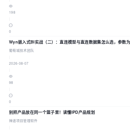
198
|
0
Wyn嵌入式BI实战（二）：直连模型与直连数据集怎么选，参数为
萄城技术团队
葡萄城技术团队
|
2026-08-07
|
98
|
0
别把产品放在同一个篮子里！读懂IPD产品规划
禅道项目管理软件
|