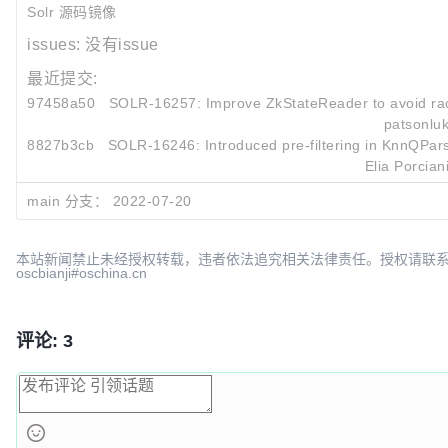
Solr 源码镜像
issues:
没有issue
最近提交:
97458a50
SOLR-16257: Improve ZkStateReader to avoid race
patsonlu
8827b3cb
SOLR-16246: Introduced pre-filtering in KnnQPar
Elia Porcian
a34f9c92
SOLR-15242: Consolidate README.md with solr
main 分支：
2022-07-20
Eric Pug
本站新闻禁止未经授权转载，违者依法追究相关法律责任。授权请联
oscbianji#oschina.cn
评论: 3