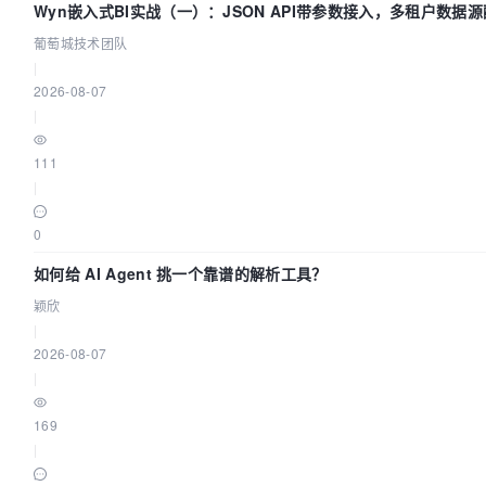
Wyn嵌入式BI实战（一）：JSON API带参数接入，多租户数据源
技术团队
葡萄城技术团队
|
2026-08-07
|
111
|
0
如何给 AI Agent 挑一个靠谱的解析工具？
颖欣
|
2026-08-07
|
169
|