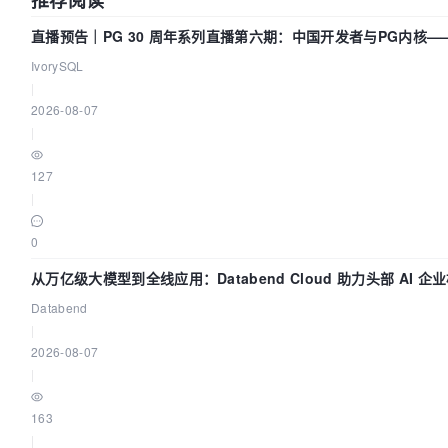
推荐阅读
直播预告｜PG 30 周年系列直播第六期：中国开发者与PG内核
们贡献了什么？
IvorySQL
|
2026-08-07
|
127
|
0
从万亿级大模型到全线应用：Databend Cloud 助力头部 AI 企业
数据管道
Databend
|
2026-08-07
|
163
|