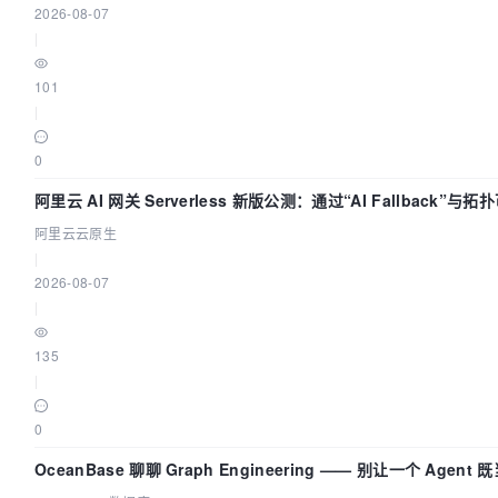
2026-08-07
|
101
|
0
阿里云 AI 网关 Serverless 新版公测：通过“AI Fallback”与
治理底座
阿里云云原生
|
2026-08-07
|
135
|
0
OceanBase 聊聊 Graph Engineering —— 别让一个 Agen